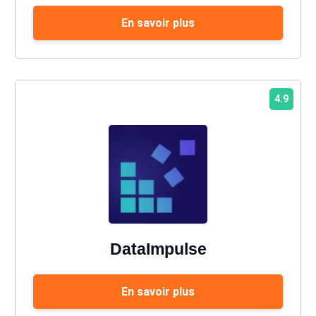
En savoir plus
4.9
DataImpulse
En savoir plus