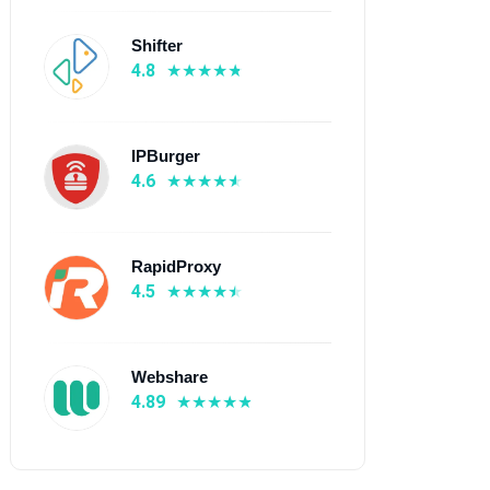
Shifter
4.8
IPBurger
4.6
RapidProxy
4.5
Webshare
4.89