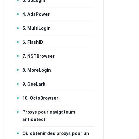
3. GoLogin
4. AdsPower
5. MultiLogin
6. FlashID
7. NSTBrowser
8. MoreLogin
9. GeeLark
10. OctoBrowser
Proxys pour navigateurs
antidetect
Où obtenir des proxys pour un