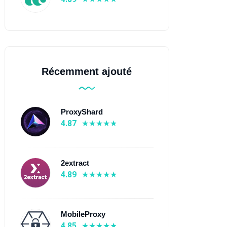
Récemment ajouté
ProxyShard
4.87
2extract
4.89
MobileProxy
4.85