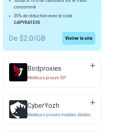
Jusqu'à 10% de cashback sur le trafic
consommé
35% de réduction avec le code
CAPYRATE35
De $2.0/GB
Visiter le site
Birdproxies
Meilleurs proxys ISP
CyberYozh
Meilleurs proxies mobiles dédiés