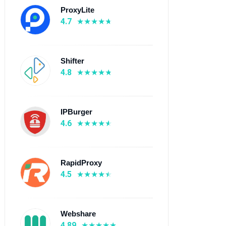
ProxyLite
4.7
Shifter
4.8
IPBurger
4.6
RapidProxy
4.5
Webshare
4.89