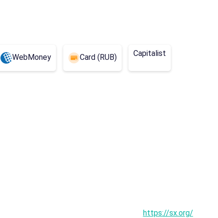
Kenia
Liban
Liberia
is translated as: Macedonia
Madagaskar
Malediwy
Malta
Capitalist
WebMoney
Card (RUB)
Nepal
Paragwaj
Peru
Sri Lanka
Tanzania
Tunezja
Zambia
Afganistan
Angola
Bhutan
Botswana
Brunei Darussalam
Wybrzeże Kości Słoniowej
Curaçao
Salwador
Ghana
Gwadelupa
Gujana
https://sx.org/