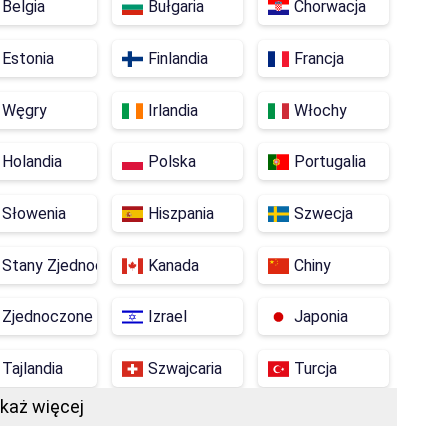
Belgia
Bułgaria
Chorwacja
Estonia
Finlandia
Francja
Węgry
Irlandia
Włochy
Holandia
Polska
Portugalia
Słowenia
Hiszpania
Szwecja
Stany Zjednoczone
Kanada
Chiny
Zjednoczone Emiraty Arabskie
Izrael
Japonia
Tajlandia
Szwajcaria
Turcja
każ więcej
Wietnam
Filipiny
Indonezja