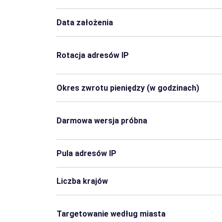
Honduras
Kuwejt
Data założenia
Mozambik
Mjanma
Panama
Portoryko
Rotacja adresów IP
Saint Lucia
Senegal
Okres zwrotu pieniędzy (w godzinach)
Togo
Trynidad i Tobago
Darmowa wersja próbna
Czad
Dżibuti
Pula adresów IP
Liechtenstein
Belize
Liczba krajów
Anguilla
Antigua i Barbuda
Kajmany
Republika Środkowo
Targetowanie według miasta