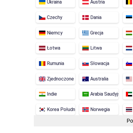
Ukraina
Austria
Czechy
Dania
Niemcy
Grecja
Łotwa
Litwa
Rumunia
Słowacja
Zjednoczone Królestwo
Australia
Indie
Arabia Saudyjska
Korea Południowa
Norwegia
Po
Serbia: Serbia
Kazachstan