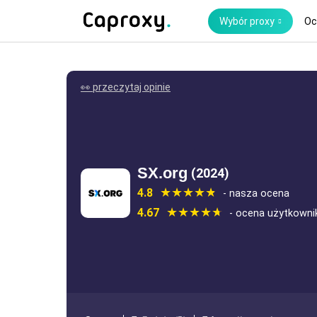
Wybór proxy
Oc
👀 przeczytaj opinie
SX.org
(2024)
4.8
- nasza ocena
4.67
- ocena użytkown