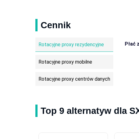
Gibraltar
Grenlandia
Iran
Lesotho
Cennik
Papua-Nowa Gwinea
Samoa
Płać 
Rotacyjne proxy rezydencyjne
Surinam
Rotacyjne proxy mobilne
Rotacyjne proxy centrów danych
Top 9 alternatyw dla S