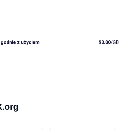
Grenada
Gwinea
Gwinea Bissau
Malawi
Nikaragua
Niger
Sierra Leone
Wyspy Salomona
Somalia.
zgodnie z użyciem
$3.00
/GB
X.org