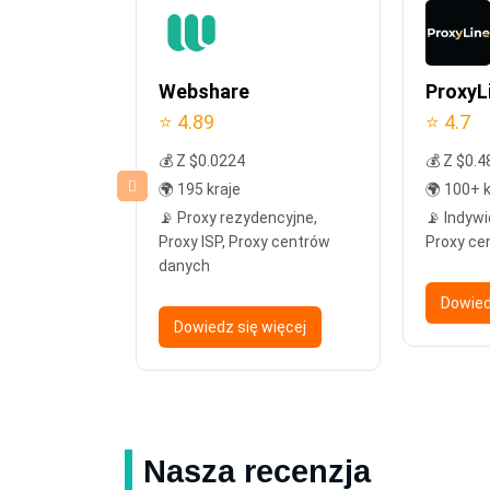
Webshare
ProxyL
⭐ 4.89
⭐ 4.7
💰 Z $0.0224
💰 Z $0.4
🌍 195 kraje
🌍 100+ k
ncyjne,
📡 Proxy rezydencyjne,
📡 Indywi
Proxy ISP, Proxy centrów
Proxy ce
danych
więcej
Dowied
Dowiedz się więcej
Nasza recenzja