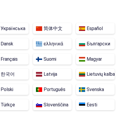
Brazylia
Argentyna
Azerbejdżan
Armenia
Republika Południowej Afryki
Bangladesz
Українська
简体中文
Español
a
Wenezuela
Gruzja
Dominikana
Dansk
ελληνικά
Български
Irak
Islandia
Kambodża
Français
Suomi
Magyar
Kostaryka
Kirgistan
Luksemburg
한국어
Latvija
Lietuvių kalba
Nigeria
Nowa Zelandia
Pakistan
Polski
Português
Svenska
Tajwan
Uzbekistan
Czarnogóra
Türkçe
Slovenščina
Eesti
Bahamy
Bahrajn
Boliwia
Kuba
Cypr
Etiopia