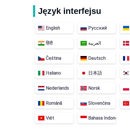
Malezja
Meksyk
Język interfejsu
Algieria
Andora
English
Русский
Białoruś
Bośnia i Hercegowin
हिंदी
العربية
Egipt
Jordania
Čeština
Deutsch
Hongkong
Kolumbia
Italiano
日本語
Mołdawia
Monako
Nederlands
Norsk
Singapur
Tadżykistan
Română
Slovenčina
Ekwador
Albania
Việt
Bahasa Indonesia
Kamerun
Chile.