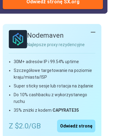
Odwiedź stronę SX.org
Nodemaven
Najlepsze proxy rezydencyjne
30M+ adresów IP i 99.54% uptime
Szczegółowe targetowanie na poziomie
kraju/miasta/ISP
Super sticky sesje lub rotacja na żądanie
Do 10% cashbacku z wykorzystanego
ruchu
35% zniżki z kodem
CAPYRATE35
Z $2.0/GB
Odwiedź stronę