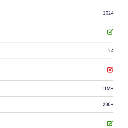
Makau
Mali
Mauritius
2024
Namibia
Oman
Palestyna
Reunion
Rosja
Rwanda
Sudan
Syria -> Syria
Timor Wschodni
24
Uganda
Jemen
Zimbabwe
Gambia
Mauretania
Sudan Południowy
11M+
Brytyjskie Wyspy Dziewicze
Haiti
Laos
200+
Barbados
Bermudy
Burundi
afrykańska
Komory
Gwinea Równikowa
Erytrea