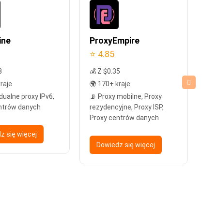
ine
ProxyEmpire
Pr
⭐ 4.85
⭐ 
8
💰 Z $0.35
💰 
raje
🌍 170+ kraje
🌍 
dualne proxy IPv6,
📡 Proxy mobilne, Proxy
📡
ntrów danych
rezydencyjne, Proxy ISP,
re
Proxy centrów danych
pro
ce
z się więcej
Dowiedz się więcej