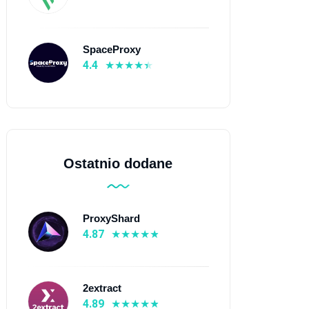
SpaceProxy
oxy Seller
SpaceProxy
4.4
4.99
⭐ 4.4
Z $0.05
💰 Z $0.48
220 kraje
🌍 99 kraje
 Proxy mobilne, Proxy
📡 Indywidualne proxy IPv6,
zydencyjne, Indywidualne
Proxy centrów danych
Ostatnio dodane
xy IPv6, Proxy ISP, Proxy
ntrów danych
Dowiedz się więcej
ProxyShard
Dowiedz się więcej
4.87
2extract
4.89