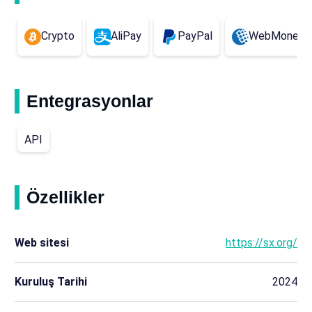
Crypto
AliPay
PayPal
WebMoney
Entegrasyonlar
API
Özellikler
Web sitesi
https://sx.org/
Kuruluş Tarihi
2024