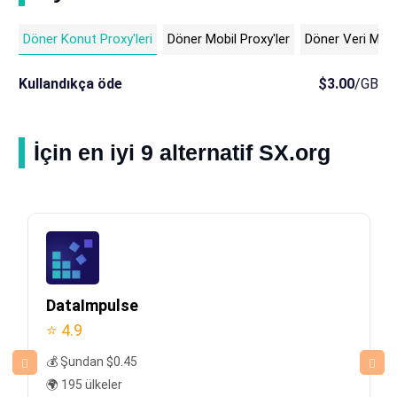
Döner Konut Proxy'leri
Döner Mobil Proxy'ler
Döner Veri Merke
Kullandıkça öde
$3.00
/GB
İçin en iyi 9 alternatif SX.org
DataImpulse
⭐ 4.9
💰 Şundan $0.45
🌍 195 ülkeler