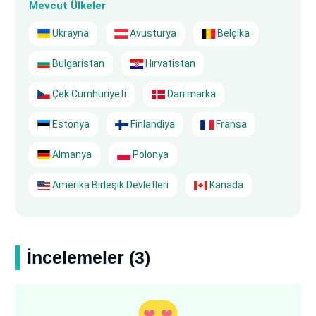
Mevcut Ülkeler
Ukrayna
Avusturya
Belçika
Bulgaristan
Hırvatistan
Çek Cumhuriyeti
Danimarka
Estonya
Finlandiya
Fransa
Almanya
Polonya
Amerika Birleşik Devletleri
Kanada
İncelemeler (3)