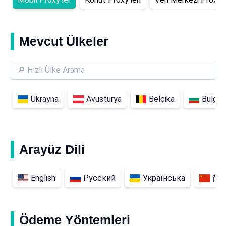
Mevcut Ülkeler
Ukrayna
Avusturya
Belçika
Bulgar
Arayüz Dili
English
Русский
Українська
简
Ödeme Yöntemleri