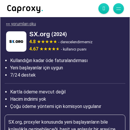
👀 yorumları oku
SX.org
(2024)
4.8
- derecelendirmemiz
4.67
- kullanıcı puanı
Kullandığın kadar öde faturalandırması
Yeni başlayanlar için uygun
7/24 destek
Kartla ödeme mevcut değil
Hacim indirimi yok
Çoğu ödeme yöntemi için komisyon uygulanır
SX.org, proxyler konusunda yeni başlayanların bile
kolaylıkla gezinebileceği, basit ve anlaşılır bir arayüze