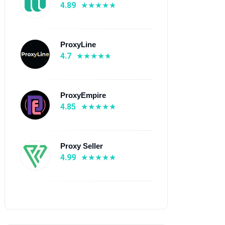
4.89
ProxyLine
4.7
oxy Seller
NovProxy
ProxyEmpire
4.99
⭐ 4.7
4.85
Z $0.05
💰 Z $0.5
220 kraje
🌍 190+ kraje
 Proxy mobilne, Proxy
📡 Proxy rezydencyjne,
Proxy Seller
zydencyjne, Indywidualne
Proxy ISP
4.99
xy IPv6, Proxy ISP, Proxy
ntrów danych
Dowiedz się więcej
Dowiedz się więcej