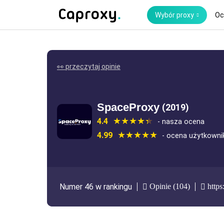
Wybór proxy
Oc
👀 przeczytaj opinie
SpaceProxy
(2019)
4.4
- nasza ocena
4.99
- ocena użytkown
Opinie (104)
https
Numer 46 w rankingu