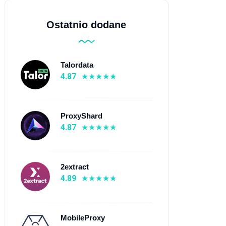
Ostatnio dodane
Talordata
4.87
ProxyShard
4.87
2extract
4.89
MobileProxy