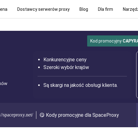
ena
Dostawcy serwerów proxy
Blog
Dla firm
Narzęd
Kod promocyjny
CAPYR
Konkurencyjne ceny
Szeroki wybór krajów
ików
Są skargi na jakość obsługi klienta.
://spaceproxy.net/
😋 Kody promocyjne dla SpaceProxy