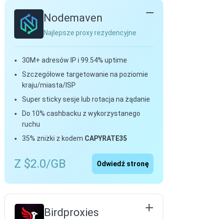
Nodemaven
Najlepsze proxy rezydencyjne
30M+ adresów IP i 99.54% uptime
Szczegółowe targetowanie na poziomie
kraju/miasta/ISP
Super sticky sesje lub rotacja na żądanie
Do 10% cashbacku z wykorzystanego
ruchu
35% zniżki z kodem
CAPYRATE35
Z $2.0/GB
Odwiedź stronę
Birdproxies