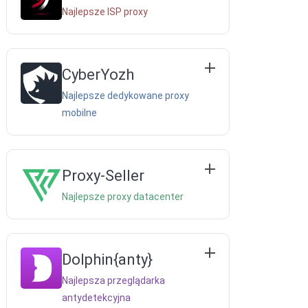
Najlepsze ISP proxy
CyberYozh
Najlepsze dedykowane proxy
mobilne
Proxy-Seller
Najlepsze proxy datacenter
Dolphin{anty}
Najlepsza przeglądarka
antydetekcyjna