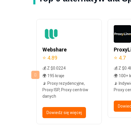
e
Webshare
ProxyL
⭐ 4.89
⭐ 4.7
💰 Z $0.0224
💰 Z $0.4
🌍 195 kraje
🌍 100+ k
e, Proxy
📡 Proxy rezydencyjne,
📡 Indywi
Proxy
Proxy ISP, Proxy centrów
Proxy ce
h
danych
Dowied
więcej
Dowiedz się więcej