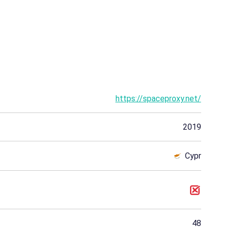
https://spaceproxy.net/
2019
Cypr
48