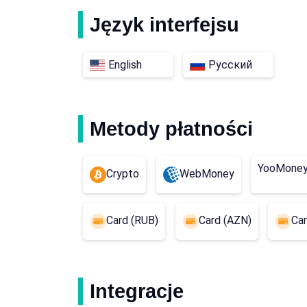
Język interfejsu
English
Русский
Metody płatności
YooMone
Crypto
WebMoney
Card (RUB)
Card (AZN)
Car
Integracje