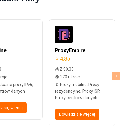
ine
ProxyEmpire
Pr
⭐ 4.85
⭐ 
8
💰 Z $0.35
💰 
raje
🌍 170+ kraje
🌍 
dualne proxy IPv6,
📡 Proxy mobilne, Proxy
📡
ntrów danych
rezydencyjne, Proxy ISP,
re
Proxy centrów danych
pro
ce
z się więcej
Dowiedz się więcej