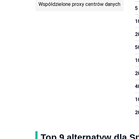
Współdzielone proxy centrów danych
5
1
2
5
1
2
4
1
2
Top 9 alternatyw dla 