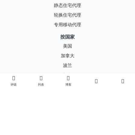
静态住宅代理
轮换住宅代理
专用移动代理
按国家
美国
加拿大
波兰
保加利亚
克罗地亚
评级
列表
博客
捷克共和国
丹麦
按用途
多账户操作
网页抓取（数据解析）