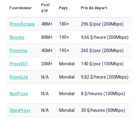
Pool
P
Fournisseur
Pays
Prix de départ
d’IP
m
ProxyScrape
48M+
180+
296 $/jour (200Mbps)
1
Nsocks
80M+
190+
9,66 $/heure (200Mbps)
1
Proxyma
40M+
195+
265 $/jour (200Mbps)
1
Proxy001
20M+
Mondial
140 $/jour (100Mbps)
1
ProxyLite
N/A
Mondial
9,82 $/heure (200Mbps)
1
3
NovProxy
N/A
Mondial
8 $/heures (100Mbps)
h
OkeyProxy
N/A
Mondial
30 $/heures (50Mbps)
1