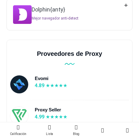
Dolphin{anty}
Mejor navegador anti-detect
Proveedores de Proxy
Evomi
4.89
Proxy Seller
4.99
Calificación
Lista
Blog