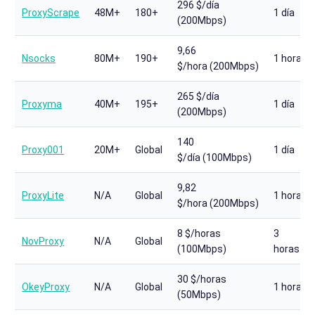
296 $/día
ProxyScrape
48M+
180+
1 día
(200Mbps)
9,66
Nsocks
80M+
190+
1 hora
$/hora (200Mbps)
265 $/día
Proxyma
40M+
195+
1 día
(200Mbps)
140
Proxy001
20M+
Global
1 día
$/día (100Mbps)
9,82
ProxyLite
N/A
Global
1 hora
$/hora (200Mbps)
8 $/horas
3
NovProxy
N/A
Global
(100Mbps)
horas
30 $/horas
OkeyProxy
N/A
Global
1 hora
(50Mbps)