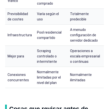
tráfico
comprado
Previsibilidad
Varía según el
Totalmente
de costes
uso
predecible
A menudo
Pool residencial
Infraestructura
configuración de
compartido
servidor dedicado
Scraping
Operaciones a
Mejor para
controlado o
escala empresarial
intermitente
o continuas
Normalmente
Conexiones
Normalmente
limitadas por el
concurrentes
ilimitadas
nivel del plan
Cosas que revisar antes de