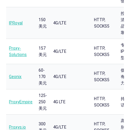
使用
控制
150
HTTP,
清爽
IPRoyal
4G/LTE
美元
SOCKS5
品牌
靠
专用
Proxy-
157
HTTP,
4G/LTE
IP
Solutions
美元
SOCKS5
型服
60-
低价
HTTP,
Geonix
170
4G/LTE
有竞
SOCKS5
美元
力
125-
HTTP,
持久
ProxyEmpire
250
4G LTE
SOCKS5
话管
美元
高端
300
HTTP,
Proxys.io
4G/LTE
别，