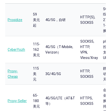
SOC 
59
ISO
HTTP(S),
Proxidize
美元
4G/5G，自研
270
SOCKS5
起
1-3
换
SOCKS5,
p0f
115-
4G/5G（T-Mobile,
HTTP,
控制
CyberYozh
162
Verizon）
VPN,
支持
美元
Vless/Xray
UDP
115
静态
Proxy-
HTTP,
美
3G/4G/5G
动 I
Cheap
SOCKS5
元
天试
会话
65-
全轮
4G/5G/LTE（AT&T
HTTPS,
Proxy-Seller
180
换，
等）
SOCKS5
美元
持团