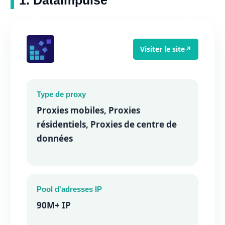
1. DataImpulse
Visiter le site
↗
Type de proxy
Proxies mobiles, Proxies
résidentiels, Proxies de centre de
données
Pool d'adresses IP
90M+ IP