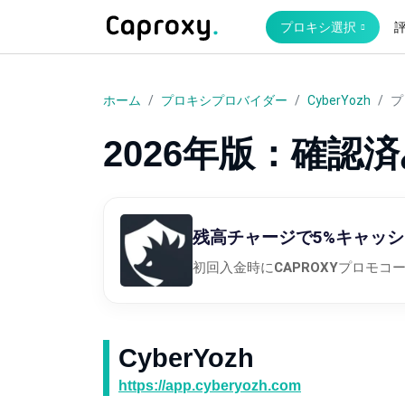
プロキシ選択
ホーム
プロキシプロバイダー
CyberYozh
プ
2026年版：確認済
残高チャージで5%キャッ
初回入金時に
CAPROXY
プロモコー
CyberYozh
https://app.cyberyozh.com