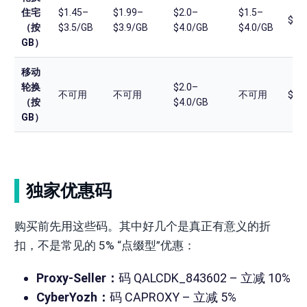
住宅
$1.45–
$1.99–
$2.0–
$1.5–
$4.
（按
$3.5/GB
$3.9/GB
$4.0/GB
$4.0/GB
GB）
移动
轮换
$2.0–
不可用
不可用
不可用
$4.
（按
$4.0/GB
GB）
独家优惠码
购买前先用这些码。其中好几个是真正有意义的折
扣，不是常见的 5% “点缀型”优惠：
Proxy-Seller：
码 QALCDK_843602 – 立减 10%
CyberYozh：
码 CAPROXY – 立减 5%