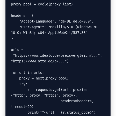
proxy_pool = cycle(proxy_list)

headers = {

    "Accept-Language": "de-DE,de;q=0.9",

    "User-Agent": "Mozilla/5.0 (Windows NT 
10.0; Win64; x64) AppleWebKit/537.36"

}

urls = 
["https://www.idealo.de/preisvergleich/...", 
"https://www.otto.de/p/..."]

for url in urls:

    proxy = next(proxy_pool)

    try:

        r = requests.get(url, proxies=
{"http": proxy, "https": proxy},

                        headers=headers, 
timeout=20)

        print(f"{url} – {r.status_code}")
