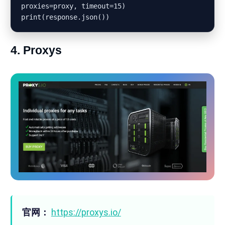
proxies=proxy, timeout=15)

4. Proxys
官网：
https://proxys.io/