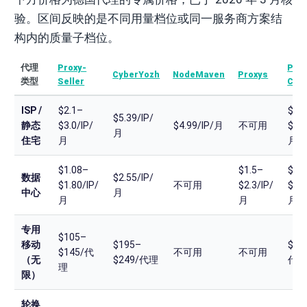
验。区间反映的是不同用量档位或同一服务商方案结
构内的质量子档位。
代理
Proxy-
Prox
CyberYozh
NodeMaven
Proxys
类型
Seller
Che
ISP /
$2.1–
$3.
$5.39/IP/
静态
$3.0/IP/
$4.99/IP/月
不可用
$3.5
月
住宅
月
月
$1.08–
$1.5–
$2.
数据
$2.55/IP/
$1.80/IP/
不可用
$2.3/IP/
$5.9
中心
月
月
月
月
专用
$105–
移动
$195–
$98
$145/代
不可用
不可用
（无
$249/代理
代
理
限）
轮换