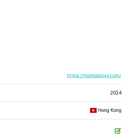
Jamaica
Kenia
Líbano
Macedonia
Madagascar
Maldivas
Marruecos
Nepal
Paraguay
Seychelles
Sri Lanka
Tanzania
Uruguay
Zambia
Afganistán
https://momoproxy.com/
Benín
Bután
Botsuana
2024
Congo
Costa de Marfil
Curazao
Hong Kong
Gabón
Ghana
Guadalupe