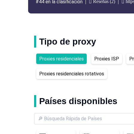
Reseñas (2)
http
#44 en la clasificación
Tipo de proxy
Proxies residenciales
Proxies ISP
Pr
Proxies residenciales rotativos
Países disponibles