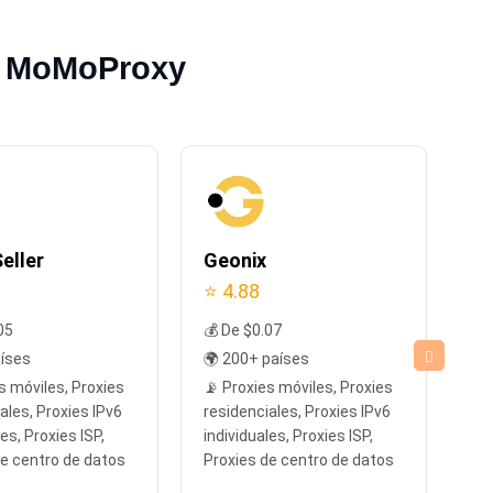
ra MoMoProxy
eller
Geonix
Pr
⭐ 4.88
⭐ 
05
💰 De $0.07
💰 
aíses
🌍 200+ países
🌍
s móviles, Proxies
📡 Proxies móviles, Proxies
📡
ales, Proxies IPv6
residenciales, Proxies IPv6
res
les, Proxies ISP,
individuales, Proxies ISP,
ind
de centro de datos
Proxies de centro de datos
di
Pr