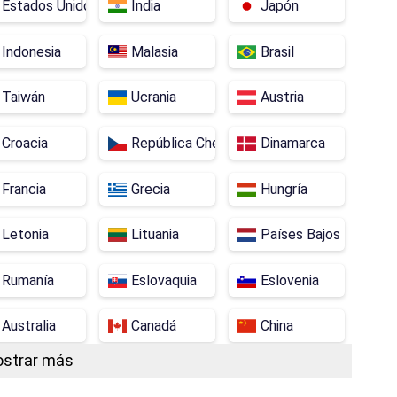
Estados Unidos
India
Japón
Indonesia
Malasia
Brasil
Taiwán
Ucrania
Austria
Croacia
República Checa
Dinamarca
Francia
Grecia
Hungría
Letonia
Lituania
Países Bajos
Rumanía
Eslovaquia
Eslovenia
Australia
Canadá
China
strar más
dos
Israel
Corea
Noruega