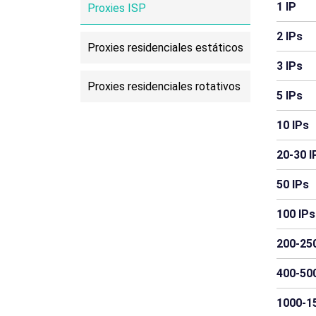
1 IP
Proxies ISP
República Centroafricana
Comoras
2 IPs
Proxies residenciales estáticos
Groenlandia
Granada
3 IPs
Proxies residenciales rotativos
Lesoto
Malaui
5 IPs
Samoa
Sierra Leona
10 IPs
20-30 I
50 IPs
100 IPs
200-250
400-500
1000-1