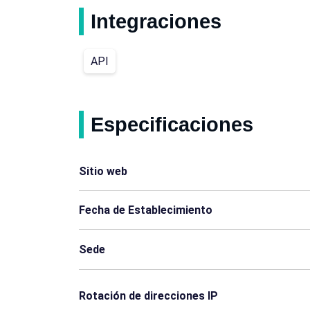
Integraciones
Etiopía
Guatemala
API
Liberia
Libia
Malta
Mongolia
Especificaciones
Perú
Catar
Túnez
Turkmenistán
Sitio web
Angola
Aruba
Fecha de Establecimiento
Brunéi Darussalam
Burkina Faso
Sede
El Salvador
Fiyi
Rotación de direcciones IP