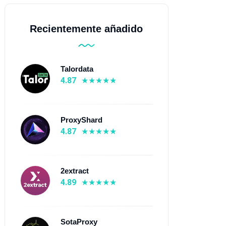
Recientemente añadido
Talordata
4.87
oxys.io
Proxy-Cheap
ProxyShard
4.87
4.9
⭐ 4.85
De $0.1
💰 De $0.15
 195+ países
🌍 130 países
2extract
 Proxies móviles, Proxies
📡 Proxies móviles, Proxies
4.89
idenciales, Proxies IPv6
residenciales, Proxies IPv6
ividuales, Proxies IPv6
individuales, Proxies ISP,
námicos, Proxies ISP,
Proxies de centro de datos
SotaProxy
oxies de centro de datos