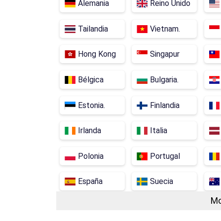
Alemania
Reino Unido
Tailandia
Vietnam.
Hong Kong
Singapur
Bélgica
Bulgaria.
Estonia.
Finlandia
Irlanda
Italia
Polonia
Portugal
España
Suecia
Mo
Arabia Saudita
Emiratos Árabes Uni