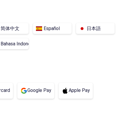
Serbia
Kazajistán
Filipinas
Azerbaiyán
Argelia
Andorra
简体中文
Español
日本語
Bangladés
Bielorrusia
Bosnia y Herzegovina
Bahasa Indonesia
Georgia
República Dominicana
Egipto
Islandia
Camboya
Colombia
Luxemburgo
Moldavia
Mónaco
rcard
Google Pay
Apple Pay
Pakistán
Tayikistán
Uzbekistán
Albania
Bahamas
Baréin
Chile
Cuba
Chipre