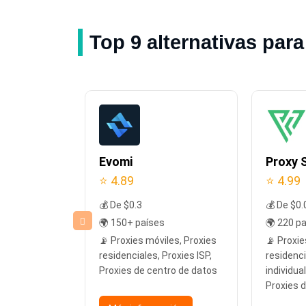
Top 9 alternativas pa
n
Evomi
Proxy S
⭐ 4.89
⭐ 4.99
💰 De $0.3
💰 De $0.
🌍 150+ países
🌍 220 p
les, Proxies
📡 Proxies móviles, Proxies
📡 Proxie
Proxies ISP
residenciales, Proxies ISP,
residenci
Proxies de centro de datos
individua
Proxies 
ción