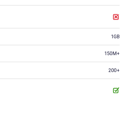
Kuwait.
Macao
Mali
Birmania
Namibia
Omán
Panamá
Puerto Rico
Reunión
1GB
Santa Lucía
Senegal.
Sudán
150M+
Togo
Trinidad y Tobago
Uganda
200+
Chad
Yibuti
Gambia
Liechtenstein
Belice
Islas Vírgenes Británi
Samoa Americana
Anguila
Antigua y Barbuda
Bonaire
Burundi
Islas Caimán