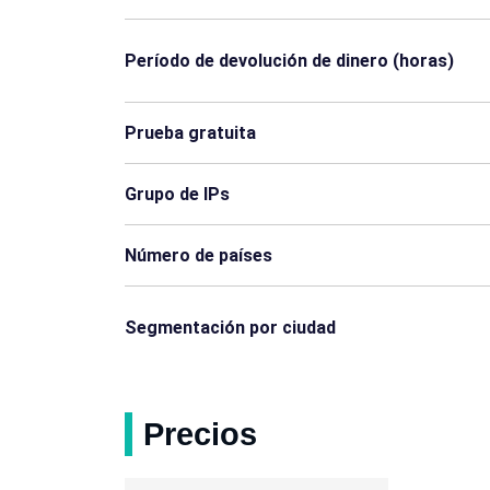
Guyana
Honduras
Período de devolución de dinero (horas)
Mauricio
Mozambique
Palaos
Palestina
Prueba gratuita
Rusia
Ruanda
Grupo de IPs
Siria
Timor-Leste
Número de países
Yemen
Zimbabue
Segmentación por ciudad
Mauritania
Sudán del Sur
Haití
Laos.
Precios
Barbados
Bermudas