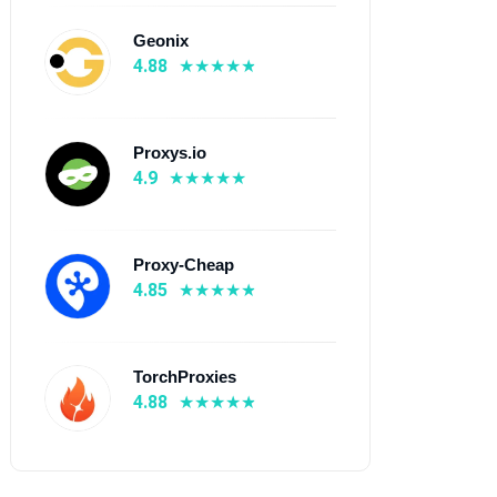
Geonix
4.88
Proxys.io
4.9
Proxy-Cheap
4.85
TorchProxies
4.88