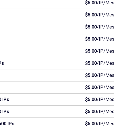
$5.00
/IP/Mes
Guinea Ecuatorial
Eritrea
Gibraltar
$5.00
/IP/Mes
Guinea
Guinea-Bisáu
Irán
$5.00
/IP/Mes
Nicaragua
Níger
Papúa Nueva Guinea
$5.00
/IP/Mes
Islas Salomón
Somalia
Surinam
$5.00
/IP/Mes
Ps
$5.00
/IP/Mes
$5.00
/IP/Mes
$5.00
/IP/Mes
 IPs
$5.00
/IP/Mes
 IPs
$5.00
/IP/Mes
500 IPs
$5.00
/IP/Mes