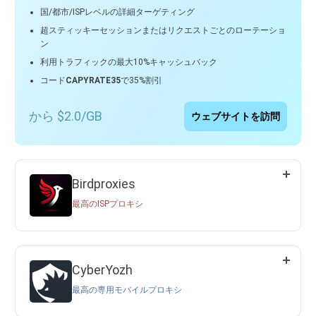
国/都市/ISPレベルの詳細ターゲティング
超スティッキーセッションまたはリクエストごとのローテーショ
ン
利用トラフィックの最大10%キャッシュバック
コード
CAPYRATE35
で35%割引
から $2.0/GB
ウェブサイトを訪問
Birdproxies
最高のISPプロキシ
CyberYozh
最高の専用モバイルプロキシ