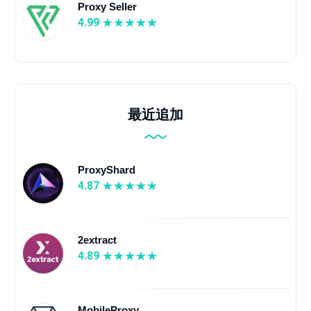
Proxy Seller
4.99
最近追加
ProxyShard
4.87
2extract
4.89
MobileProxy