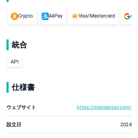
Crypto
AliPay
Visa/Mastercard
Go
統合
API
仕様書
ウェブサイト
https://momoproxy.com/
設立日
2024