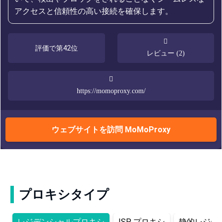
アクセスと信頼性の高い接続を確保します。
評価で第42位
レビュー (2)
https://momoproxy.com/
ウェブサイトを訪問 MoMoProxy
プロキシタイプ
レジデンシャルプロキシ
ISP プロキシ
静的レジデ