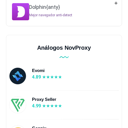
Dolphin{anty}
Mejor navegador anti-detect
Análogos NovProxy
Evomi
4.89
Proxy Seller
4.99