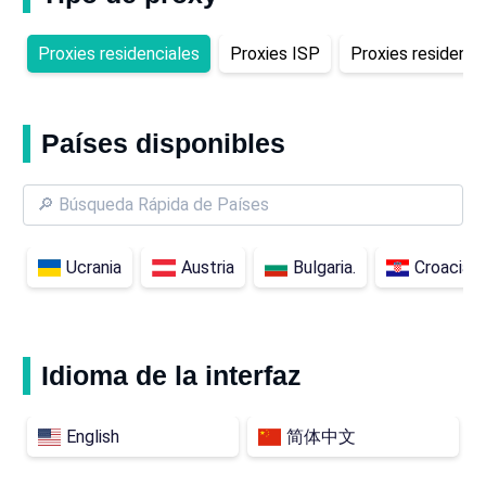
Proxies residenciales
Proxies ISP
Proxies residencia
Países disponibles
Ucrania
Austria
Bulgaria.
Croacia
Idioma de la interfaz
English
简体中文