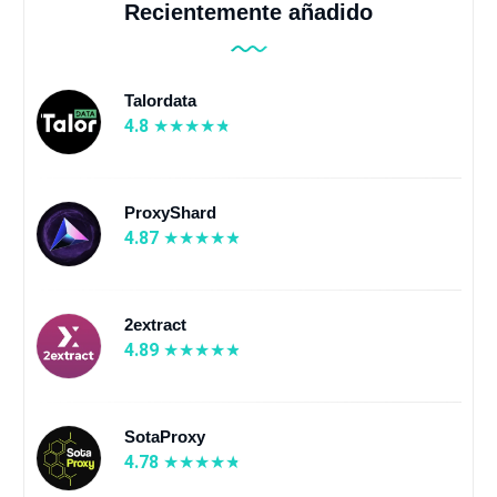
Recientemente añadido
Talordata
4.8
ProxyShard
4.87
2extract
4.89
SotaProxy
4.78