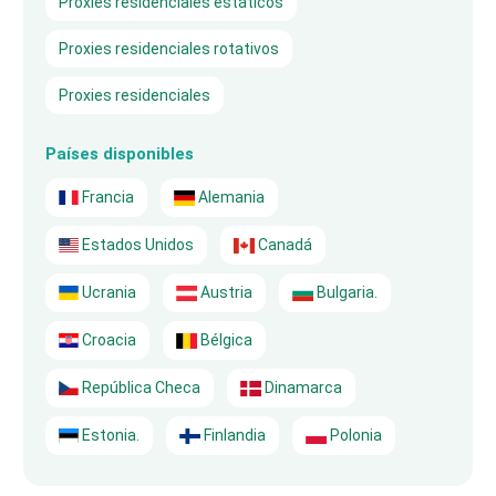
Proxies residenciales estáticos
Proxies residenciales rotativos
Proxies residenciales
Países disponibles
Francia
Alemania
Estados Unidos
Canadá
Ucrania
Austria
Bulgaria.
Croacia
Bélgica
República Checa
Dinamarca
Estonia.
Finlandia
Polonia