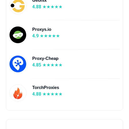
Geonix
4.88
Proxys.io
4.9
Proxy-Cheap
4.85
TorchProxies
4.88