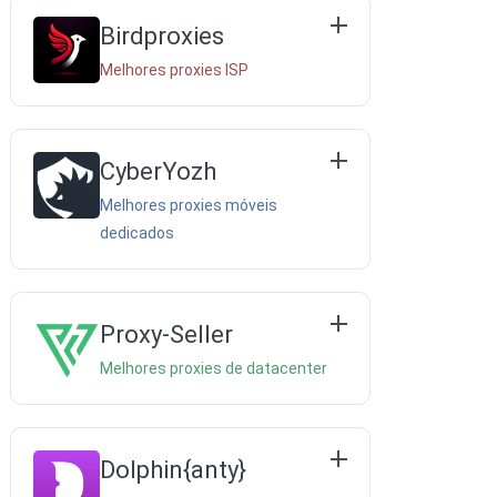
Birdproxies
Melhores proxies ISP
CyberYozh
Melhores proxies móveis
dedicados
Proxy-Seller
Melhores proxies de datacenter
Dolphin{anty}