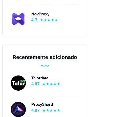
NovProxy
4.7
Recentemente adicionado
Talordata
4.87
ProxyShard
4.87