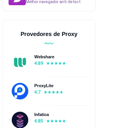
Melhor navegador anti-detect
Provedores de Proxy
Webshare
4.89
ProxyLite
4.7
Infatica
4.85