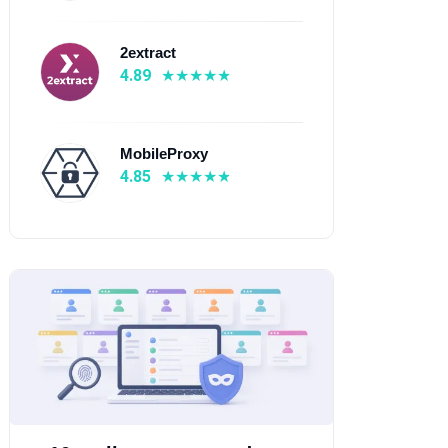
2extract
4.89
MobileProxy
4.85