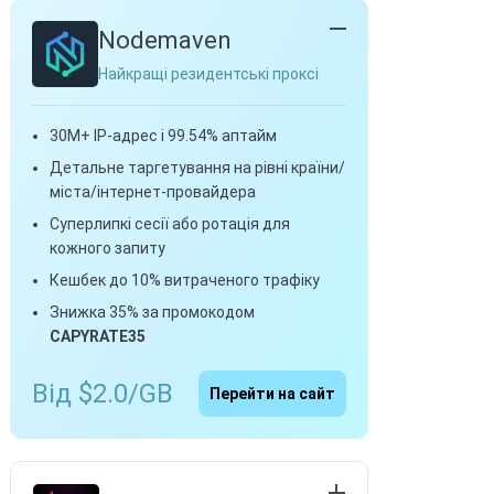
Nodemaven
Найкращі резидентські проксі
30M+ IP-адрес і 99.54% аптайм
Детальне таргетування на рівні країни/
міста/інтернет-провайдера
Суперлипкі сесії або ротація для
кожного запиту
Кешбек до 10% витраченого трафіку
Знижка 35% за промокодом
CAPYRATE35
Від $2.0/GB
Перейти на сайт