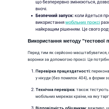
що безперервно змінюються, дозво
вночі.
Безпечний запуск:
коли йдеться про
використання
мобільних проксі
раз
найкращим рішенням. Це свого роду
Використання методу "тестової 
Перед тим як серйозно масштабуватися, 
воронки за допомогою проксі. Це потрібн
Перевірка працездатності:
перекона
у нікуди (без помилок 404), а форми
Технічна перевірка:
також тестують 
мобільних мережах країни, на яку та
Відповідність обіцянкам:
важливо, щ