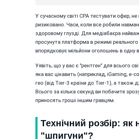
У сучасному світі CPA тестувати офер, не
ризиковано. Часи, коли все робили навман
здоровому глузді. Для медіабаєра найваж
просунута платформа в режимі реального 
впорядковує мільйони оголошень в одну в
Уявіть, що у вас є "рентген" для всього с
яка вас цікавить (наприклад, iGaming, e-
гео (від Tier-3 країни до Tier-1), а також 
Всього за кілька секунд ви побачите зроз
приносять гроші іншим гравцям.
Технічний розбір: як
"шпигуни"?