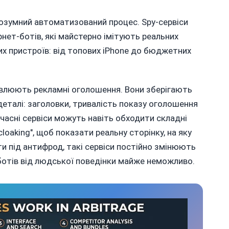
розумний автоматизований процес. Spy-сервіси
нет-ботів, які майстерно імітують реальних
их пристроїв: від топових iPhone до бюджетних
влюють рекламні оголошення. Вони зберігають
 деталі: заголовки, тривалість показу оголошення
учасні сервіси можуть навіть обходити складні
cloaking", щоб показати реальну сторінку, на яку
 під антифрод, такі сервіси постійно змінюють
 ботів від людської поведінки майже неможливо.