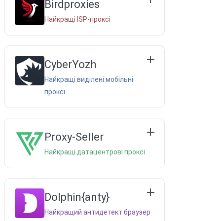
Birdproxies
Найкращі ISP-проксі
CyberYozh
Найкращі виділені мобільні
проксі
Proxy-Seller
Найкращі датацентрові проксі
Dolphin{anty}
Найкращий антидетект браузер