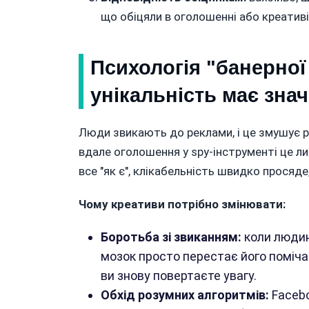
що обіцяли в оголошенні або креативі
Психологія "банерної 
унікальність має зна
Люди звикають до реклами, і це змушує 
вдале оголошення у spy-інструменті це 
все "як є", клікабельність швидко просяд
Чому креативи потрібно змінювати:
Боротьба зі звиканням:
коли людин
мозок просто перестає його поміча
ви знову повертаєте увагу.
Обхід розумних алгоритмів:
Facebo