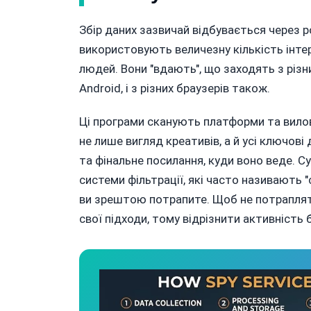
Збір даних зазвичай відбувається через 
використовують величезну кількість інтер
людей. Вони "вдають", що заходять з різн
Android, і з різних браузерів також.
Ці програми сканують платформи та вило
не лише вигляд креативів, а й усі ключові
та фінальне посилання, куди воно веде. С
системи фільтрації, які часто називають "
ви зрештою потрапите. Щоб не потрапляти
свої підходи, тому відрізнити активність