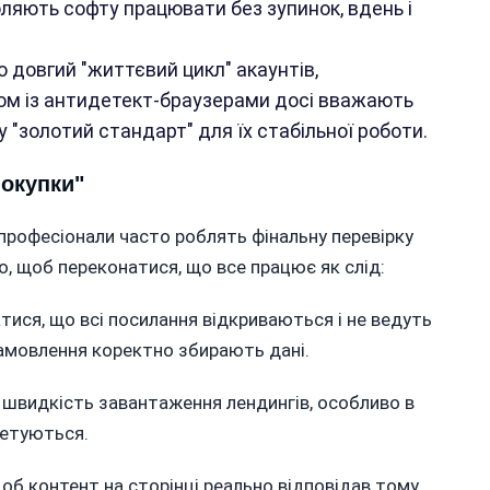
ляють софту працювати без зупинок, вдень і
 довгий "життєвий цикл" акаунтів,
ом із антидетект-браузерами досі вважають
 "золотий стандарт" для їх стабільної роботи.
покупки"
професіонали часто роблять фінальну перевірку
о, щоб переконатися, що все працює як слід:
тися, що всі посилання відкриваються і не ведуть
 замовлення коректно збирають дані.
швидкість завантаження лендингів, особливо в
ргетуються.
об контент на сторінці реально відповідав тому,