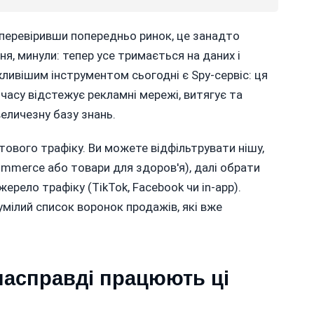
 перевіривши попередньо ринок, це занадто
ня, минули: тепер усе тримається на даних і
ливішим інструментом сьогодні є Spy-сервіс: ця
часу відстежує рекламні мережі, витягує та
еличезну базу знань.
вітового трафіку. Ви можете відфільтрувати нішу,
commerce або товари для здоров'я), далі обрати
джерело трафіку (TikTok, Facebook чи in-app).
умілий список воронок продажів, які вже
 насправді працюють ці