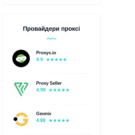
Провайдери проксі
Proxys.io
4.9
Proxy Seller
4.99
Geonix
4.88