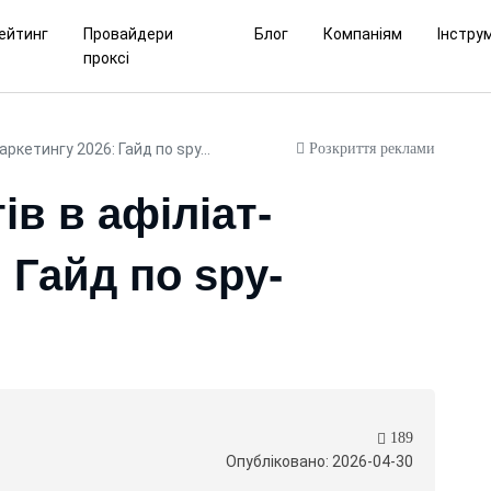
ейтинг
Провайдери
Блог
Компаніям
Інстру
проксі
Розкриття реклами
аркетингу 2026: Гайд по spy...
ів в афіліат-
 Гайд по spy-
189
Опубліковано: 2026-04-30