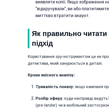
виявляти копії. Якщо зображення н
"відкручували", ви або платитимете
миттєво втратити акаунт.
Як правильно читати
підхід
Користування spy-інструментом це не пр
детектива, який занурюється в деталі.
Кроки якісного аналізу:
Тривалість показу:
якщо кампанія пр
Розбір оферу:
куди насправді ведуть
(pre-lander) чи в мобільний застосуно