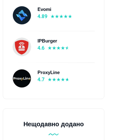
Evomi
4.89
IPBurger
4.6
ProxyLine
4.7
Нещодавно додано