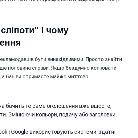
.
сліпоти" і чому
чення
рекламодавців бути винахідливими. Просто знайти
лише половина справи. Якщо бездумно копіювати
е, а бан ви отримаєте майже миттєво.
а бачить те саме оголошення вже вшосте,
ти. Змінюючи кольори, подачу або заголовки,
ok і Google використовують системи, здатні