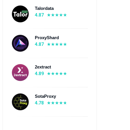
Talordata
4.87
ProxyShard
4.87
2extract
4.89
SotaProxy
4.78