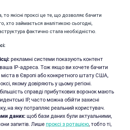
а, то якісні проксі це те, що дозволяє бачити
го, хто займається аналітикою сьогодні,
фраструктура фактично стала необхідністю.
сі:
сці:
рекламні системи показують контент
 ваша IP-адреса. Тож якщо ви хочете бачити
міста в Європі або конкретного штату США,
ксі, якому довіряють у цьому регіоні.
більшість справді прибуткових воронок мають
идентські IP, часто можна обійти захисні
нку, на яку потрапляє реальний користувач.
ами даних:
щоб бази даних були актуальними,
йони запитів. Лише
проксі з ротацією
, тобто ті,