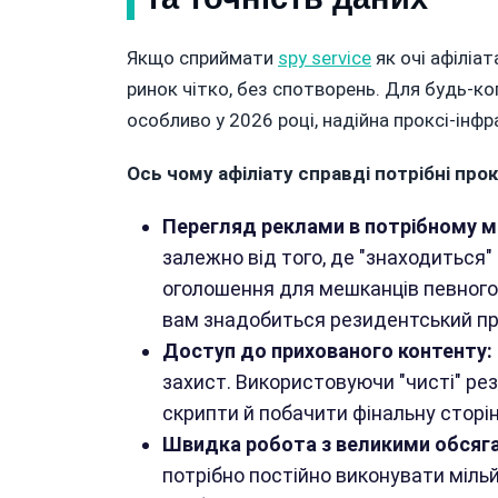
Якщо сприймати
spy service
як очі афіліат
ринок чітко, без спотворень. Для будь-ко
особливо у 2026 році, надійна проксі-ін
Ось чому афіліату справді потрібні прок
Перегляд реклами в потрібному мі
залежно від того, де "знаходиться"
оголошення для мешканців певного 
вам знадобиться резидентський про
Доступ до прихованого контенту:
захист. Використовуючи "чисті" рез
скрипти й побачити фінальну сторі
Швидка робота з великими обсяг
потрібно постійно виконувати міль