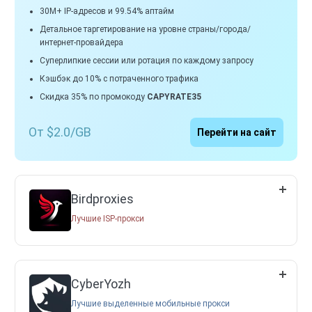
30M+ IP-адресов и 99.54% аптайм
Детальное таргетирование на уровне страны/города/
интернет-провайдера
Суперлипкие сессии или ротация по каждому запросу
Кэшбэк до 10% с потраченного трафика
Скидка 35% по промокоду
CAPYRATE35
От $2.0/GB
Перейти на сайт
Birdproxies
Лучшие ISP-прокси
CyberYozh
Лучшие выделенные мобильные прокси