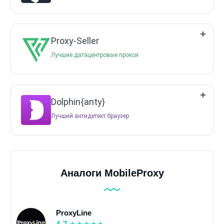
Proxy-Seller
Лучшие датацентровые прокси
Dolphin{anty}
Лучший антидетект браузер
Аналоги MobileProxy
ProxyLine