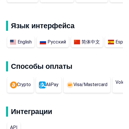
Язык интерфейса
English
Русский
简体中文
Españ
Способы оплаты
Volet 
Crypto
AliPay
Visa/Mastercard
Интеграции
API