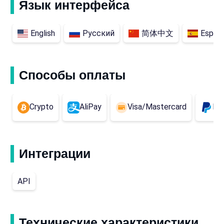
Язык интерфейса
English
Русский
简体中文
Españ
Способы оплаты
Crypto
AliPay
Visa/Mastercard
Pa
Интеграции
API
Технические характеристики