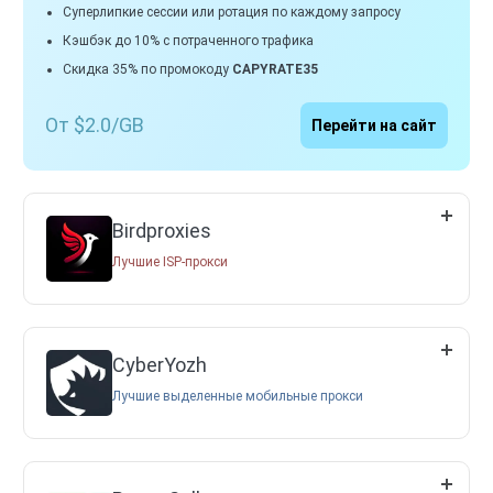
Суперлипкие сессии или ротация по каждому запросу
Кэшбэк до 10% с потраченного трафика
Скидка 35% по промокоду
CAPYRATE35
От $2.0/GB
Перейти на сайт
Birdproxies
Лучшие ISP-прокси
CyberYozh
Лучшие выделенные мобильные прокси