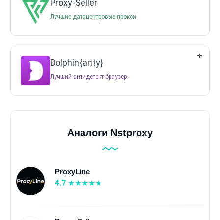
Proxy-Seller
Лучшие датацентровые прокси
Dolphin{anty}
Лучший антидетект браузер
Аналоги Nstproxy
ProxyLine
4.7