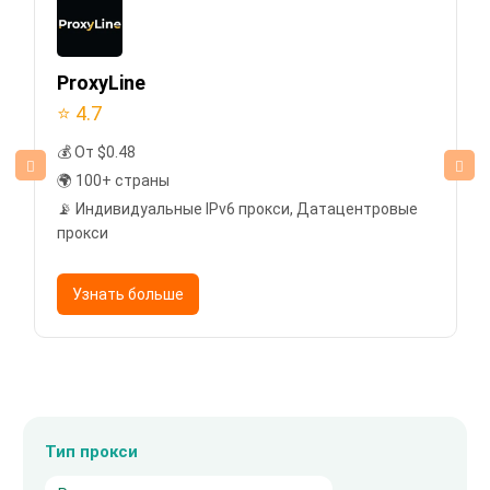
ProxyLine
⭐ 4.7
💰 От $0.48
🌍 100+ страны
📡 Индивидуальные IPv6 прокси, Датацентровые
прокси
Узнать больше
Тип прокси