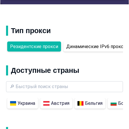
Тип прокси
Резидентские прокси
Динамические IPv6 прокси
Доступные страны
Украина
Австрия
Бельгия
Болг