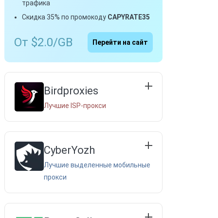
трафика
Скидка 35% по промокоду
CAPYRATE35
От $2.0/GB
Перейти на сайт
Birdproxies
Лучшие ISP-прокси
CyberYozh
Лучшие выделенные мобильные
прокси