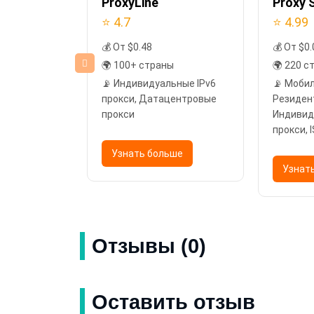
n
ProxyLine
Proxy S
⭐ 4.7
⭐ 4.99
💰 От $0.48
💰 От $0.
ы
🌍 100+ страны
🌍 220 с
прокси,
📡 Индивидуальные IPv6
📡 Моби
прокси, ISP-
прокси, Датацентровые
Резиден
прокси
Индивид
прокси, 
Датацен
ьше
Узнать больше
Узнат
Отзывы (0)
Оставить отзыв