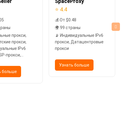
eller
SpaceProxy
Pr
⭐ 4.4
⭐ 
05
💰 От $0.48
💰
траны
🌍 99 страны
🌍
льные прокси,
📡 Индивидуальные IPv6
📡
тские прокси,
прокси, Датацентровые
Ре
уальные IPv6
прокси
Ин
ISP-прокси,
пр
тровые прокси
IP
Узнать больше
Да
ь больше