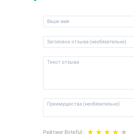
Рейтинг
Byteful
: