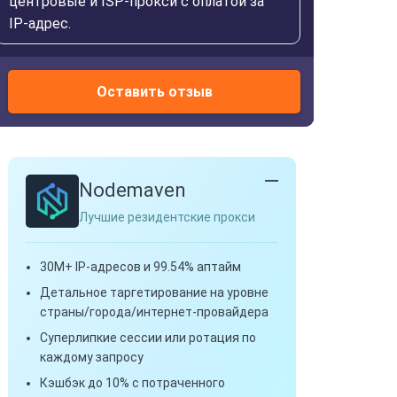
центровые и ISP-прокси с оплатой за
IP-адрес.
Оставить отзыв
Nodemaven
Лучшие резидентские прокси
30M+ IP-адресов и 99.54% аптайм
Детальное таргетирование на уровне
страны/города/интернет-провайдера
Суперлипкие сессии или ротация по
каждому запросу
Кэшбэк до 10% с потраченного