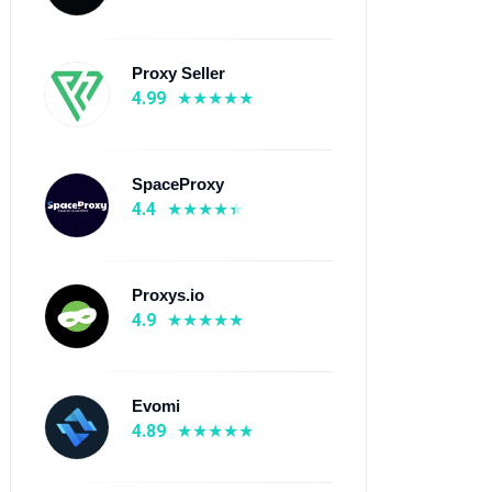
oxys.io
Evomi
4.9
⭐ 4.89
Proxy Seller
 От $0.1
💰 От $0.3
4.99
 195+ страны
🌍 150+ страны
 Мобильные прокси,
📡 Мобильные прокси,
зидентские прокси,
Резидентские прокси, ISP-
дивидуальные IPv6
прокси, Датацентровые
SpaceProxy
окси, Динамические
прокси
4.4
v6 прокси, ISP-прокси,
тацентровые прокси
Узнать больше
Узнать больше
Proxys.io
4.9
Evomi
4.89