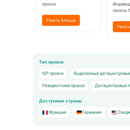
прокси
Индивид
прокси, 
Датацен
ьше
Узнать больше
Узнат
Тип прокси
ISP-прокси
Выделенные датацентровые
Резидентские прокси
Датацентровые п
Доступные страны
Франция
Германия
Соеди