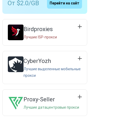
От $2.0/GB
Перейти на сайт
ы
Birdproxies
Лучшие ISP-прокси
CyberYozh
Лучшие выделенные мобильные
прокси
Proxy-Seller
Лучшие датацентровые прокси