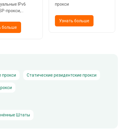
уальные IPv6
прокси
Ин
ISP-прокси,
пр
тровые прокси
IP
Узнать больше
Да
ь больше
 прокси
Статические резидентские прокси
рокси
нённые Штаты