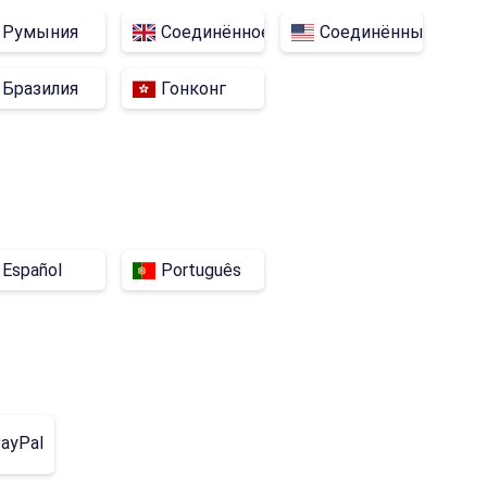
Румыния
Соединённое Королевство
Соединённые Штат
Бразилия
Гонконг
Español
Português
ayPal