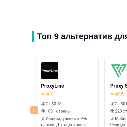
Топ 9 альтернатив для
n
ProxyLine
Proxy S
⭐ 4.7
⭐ 4.99
💰 От $0.48
💰 От $0.
ы
🌍 100+ страны
🌍 220 с
прокси,
📡 Индивидуальные IPv6
📡 Моби
прокси, ISP-
прокси, Датацентровые
Резиден