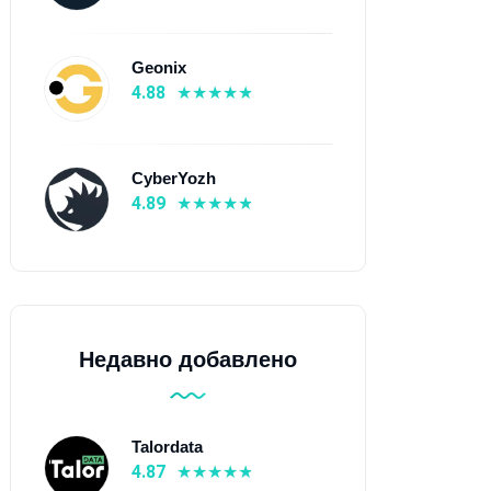
Geonix
4.88
CyberYozh
4.89
oxys.io
Evomi
Недавно добавлено
4.9
⭐ 4.89
 От $0.1
💰 От $0.3
 195+ страны
🌍 150+ страны
Talordata
 Мобильные прокси,
📡 Мобильные прокси,
4.87
зидентские прокси,
Резидентские прокси, ISP-