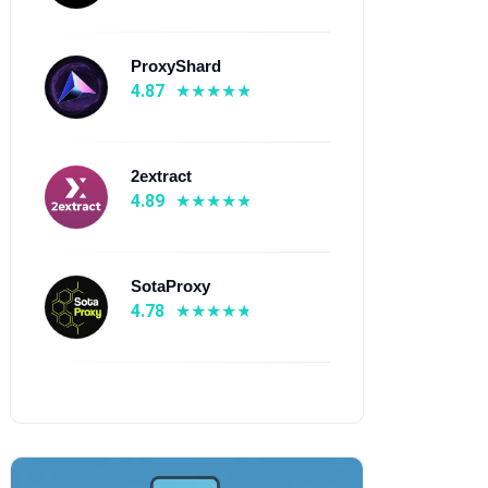
дивидуальные IPv6
прокси, Датацентровые
окси, Динамические
прокси
v6 прокси, ISP-прокси,
ProxyShard
тацентровые прокси
4.87
Узнать больше
Узнать больше
2extract
4.89
SotaProxy
4.78