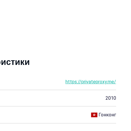
ристики
https://privateproxy.me/
2010
Гонконг