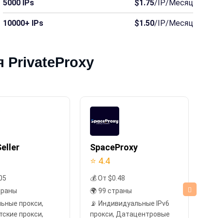
5000 IPs
$1.75
/IP/Месяц
10000+ IPs
$1.50
/IP/Месяц
 PrivateProxy
eller
SpaceProxy
Pr
⭐ 4.4
⭐ 
05
💰 От $0.48
💰
траны
🌍 99 страны
🌍
льные прокси,
📡 Индивидуальные IPv6
📡
тские прокси,
прокси, Датацентровые
Ре