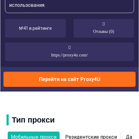
использования.
№41 в рейтинге
Отзывы (0)
https://proxy4u.com/
Перейти на сайт Proxy4U
Тип прокси
Мобильные прокси
Резидентские прокси
Дата