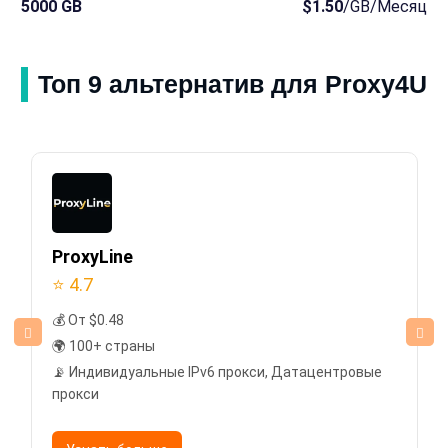
5000 GB
$1.50
/GB/Месяц
Топ 9 альтернатив для Proxy4U
ProxyLine
⭐ 4.7
💰 От $0.48
🌍 100+ страны
📡 Индивидуальные IPv6 прокси, Датацентровые
прокси