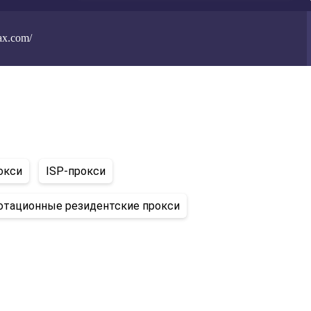
oax.com/
окси
ISP-прокси
отационные резидентские прокси