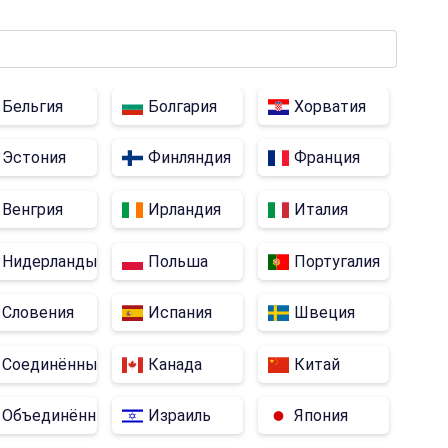
Бельгия
Болгария
Хорватия
Эстония
Финляндия
Франция
Венгрия
Ирландия
Италия
Нидерланды
Польша
Португалия
Словения
Испания
Швеция
Соединённые Штаты
Канада
Китай
я
Объединённые Арабские Эмираты
Израиль
Япония