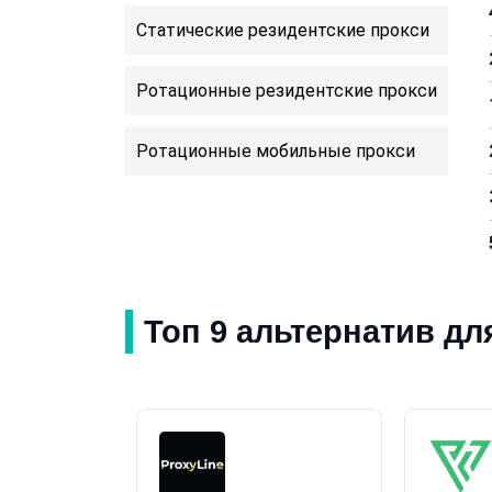
Коморы
Экваториальная Г
Статические резидентские прокси
Гвинея
Иран
Ротационные резидентские прокси
Нигер
Папуа – Новая Гви
Ротационные мобильные прокси
Суринам
Топ 9 альтернатив дл