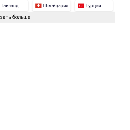
Таиланд
Швейцария
Турция
зать больше
Вьетнам
Филиппины
Индонезия
Бразилия
Аргентина
Азербайджан
Армения
Южная Африка
Бангладеш
ина
Венесуэла
Грузия
Доминиканская Рес
Ирак
Камбоджа
Гонконг
Киргизия
Люксембург
Молдова
Пакистан
Сингапур
Таджикистан
Черногория
Эквадор
Албания