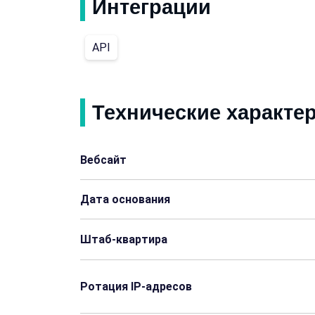
Интеграции
Багамы
Бахрейн
API
Куба
Кипр
Кения
Ливан
Технические характе
Мадагаскар
Мальдивы
Вебсайт
Непал
Парагвай
Дата основания
Шри-Ланка
Танзания
Штаб-квартира
Афганистан
Ангола
Бруней-Даруссалам
Буркина-Фасо
Ротация IP-адресов