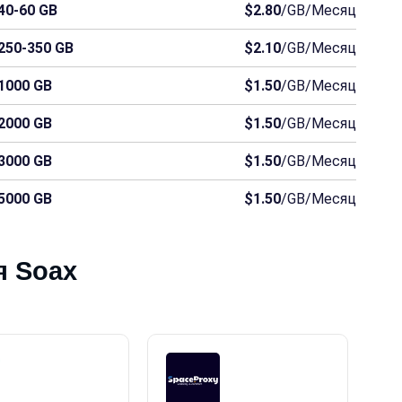
40-60 GB
$2.80
/GB/Месяц
винея
Гибралтар
Гренландия
Гренада
250-350 GB
$2.10
/GB/Месяц
Лесото
Малави
Никарагуа
1000 GB
$1.50
/GB/Месяц
нея
Сьерра-Леоне
Соломоновы Острова
Сомали
2000 GB
$1.50
/GB/Месяц
3000 GB
$1.50
/GB/Месяц
5000 GB
$1.50
/GB/Месяц
я Soax