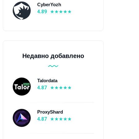
CyberYozh
4.89
Недавно добавлено
Talordata
4.87
ProxyShard
4.87
ская Республика