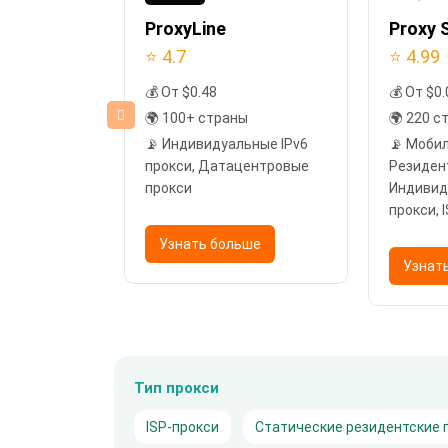
ProxyLine
Proxy S
⭐ 4.7
⭐ 4.99
💰 От $0.48
💰 От $0.
🌍 100+ страны
🌍 220 с
ие прокси,
📡 Индивидуальные IPv6
📡 Моби
прокси, Датацентровые
Резиден
е прокси
прокси
Индивид
прокси, 
Датацен
ьше
Узнать больше
Узнат
Тип прокси
ISP-прокси
Статические резидентские 