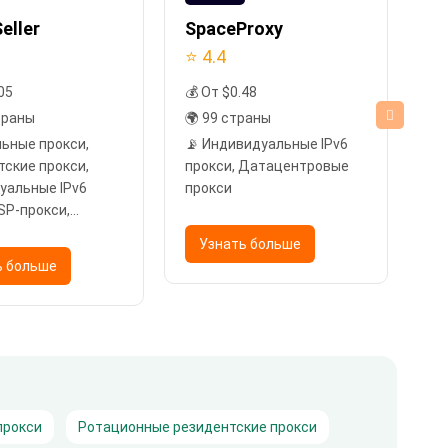
eller
SpaceProxy
Pr
⭐ 4.4
⭐ 
05
💰 От $0.48
💰
траны
🌍 99 страны
🌍
льные прокси,
📡 Индивидуальные IPv6
📡
тские прокси,
прокси, Датацентровые
Ре
уальные IPv6
прокси
Ин
ISP-прокси,
пр
тровые прокси
IP
Узнать больше
Да
ь больше
прокси
Ротационные резидентские прокси