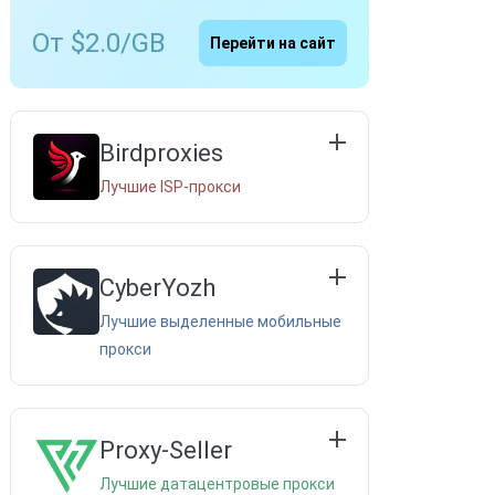
От $2.0/GB
Перейти на сайт
Birdproxies
Лучшие ISP-прокси
CyberYozh
Лучшие выделенные мобильные
прокси
Proxy-Seller
Лучшие датацентровые прокси