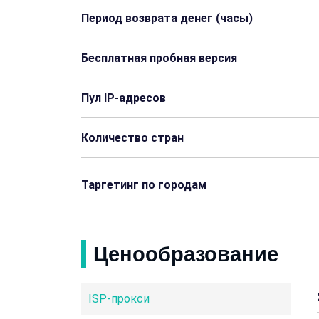
Сальвадор
Фиджи
Период возврата денег (часы)
Гайана
Гондурас
Бесплатная пробная версия
Маврикий
Мозамбик
Пул IP-адресов
Палестина
Панама
Количество стран
Руанда
Сент-Люсия
Того
Тринидад и Тобаго
Таргетинг по городам
Чад
Джибути
Ценообразование
Белиз
Гаити
Бермуды
Бонайре
ISP-прокси