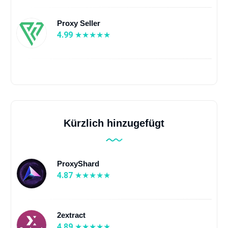
Proxy Seller
4.99
Kürzlich hinzugefügt
ProxyShard
4.87
2extract
4.89