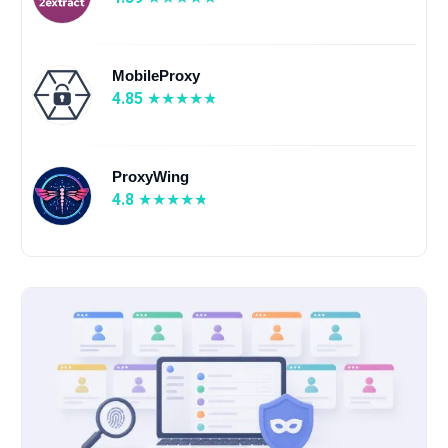
MobileProxy
4.85
ProxyWing
4.8