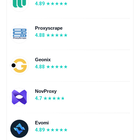
4.89
Proxyscrape
4.88
Geonix
4.88
NovProxy
4.7
Evomi
4.89