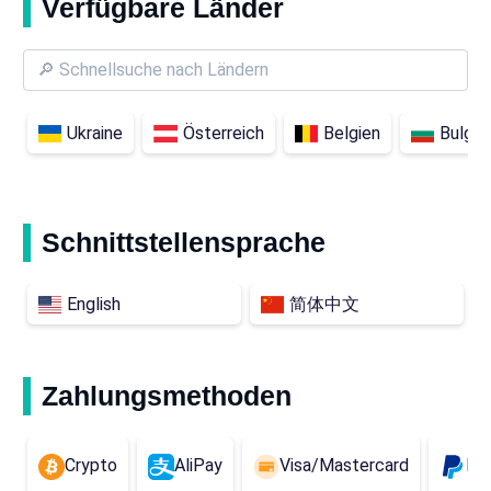
Verfügbare Länder
Ukraine
Österreich
Belgien
Bulgar
Schnittstellensprache
English
简体中文
Zahlungsmethoden
Crypto
AliPay
Visa/Mastercard
Pa