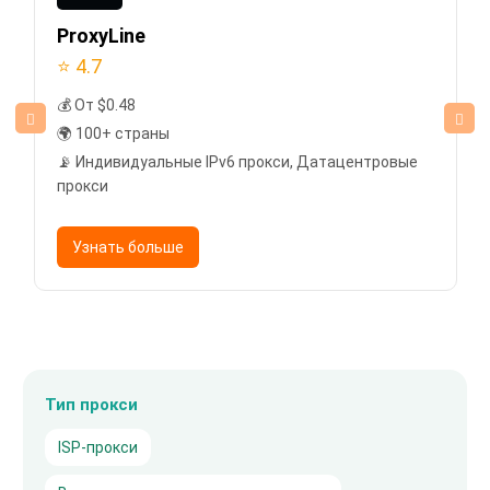
ProxyLine
⭐ 4.7
💰 От $0.48
🌍 100+ страны
📡 Индивидуальные IPv6 прокси, Датацентровые
прокси
Узнать больше
Тип прокси
ISP-прокси