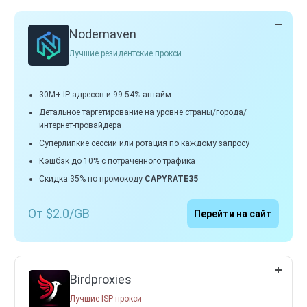
Nodemaven
Лучшие резидентские прокси
30M+ IP-адресов и 99.54% аптайм
Детальное таргетирование на уровне страны/города/
интернет-провайдера
Суперлипкие сессии или ротация по каждому запросу
Кэшбэк до 10% с потраченного трафика
Скидка 35% по промокоду
CAPYRATE35
От $2.0/GB
Перейти на сайт
Birdproxies
Лучшие ISP-прокси