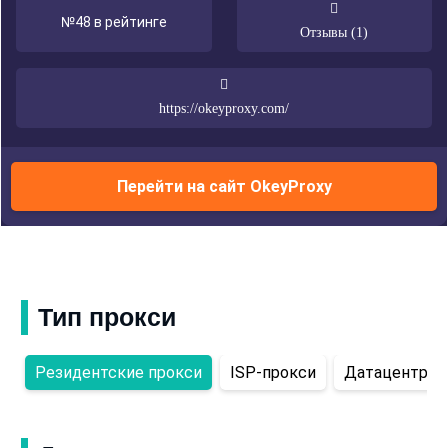
№48 в рейтинге
Отзывы (1)
https://okeyproxy.com/
Перейти на сайт OkeyProxy
Тип прокси
Резидентские прокси
ISP-прокси
Датацентров