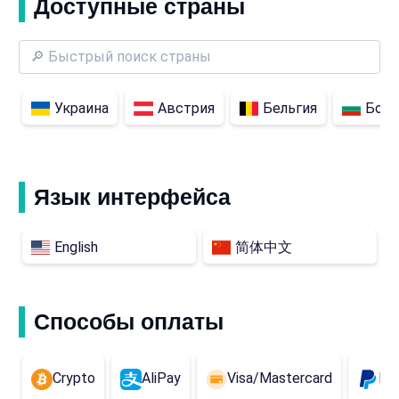
Доступные страны
Украина
Австрия
Бельгия
Болг
Язык интерфейса
English
简体中文
Способы оплаты
Crypto
AliPay
Visa/Mastercard
Pa