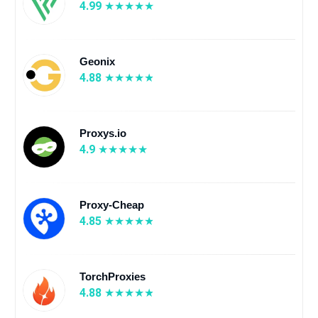
4.99
Geonix
4.88
Proxys.io
4.9
Proxy-Cheap
4.85
TorchProxies
4.88