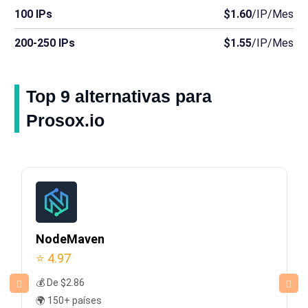
100 IPs
$1.60
/IP/Mes
200-250 IPs
$1.55
/IP/Mes
Top 9 alternativas para
Prosox.io
NodeMaven
⭐ 4.97
💰 De $2.86
🌍 150+ países