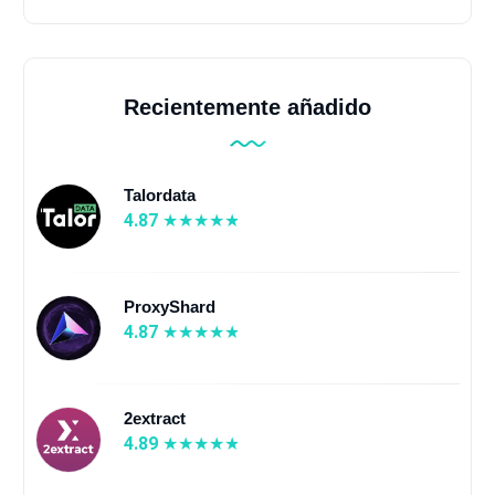
Recientemente añadido
Talordata
4.87
ProxyShard
4.87
2extract
4.89