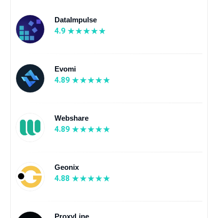
DataImpulse
4.9
Evomi
4.89
Webshare
4.89
Geonix
4.88
ProxyLine