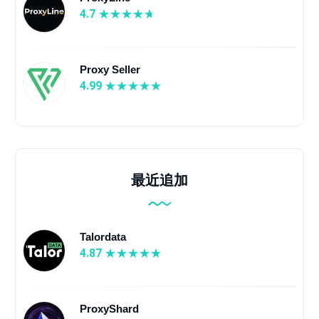
4.7
Proxy Seller
4.99
最近追加
Talordata
4.87
ProxyShard