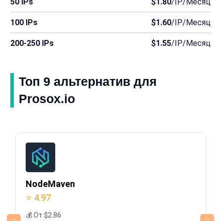
50 IPs
$1.80
/IP/Месяц
100 IPs
$1.60
/IP/Месяц
200-250 IPs
$1.55
/IP/Месяц
Топ 9 альтернатив для
Prosox.io
NodeMaven
⭐ 4.97
💰 От $2.86