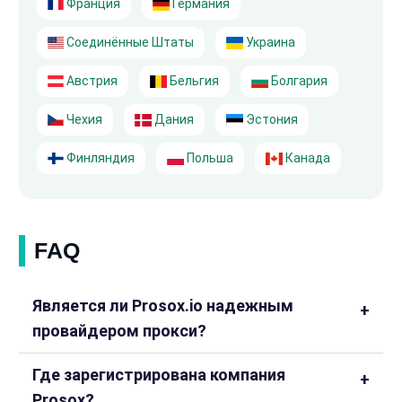
Франция
Германия
Соединённые Штаты
Украина
Австрия
Бельгия
Болгария
Чехия
Дания
Эстония
Финляндия
Польша
Канада
FAQ
Является ли Prosox.io надежным
провайдером прокси?
Где зарегистрирована компания
Prosox?