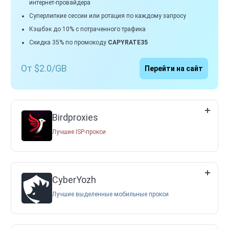
интернет-провайдера
Суперлипкие сессии или ротация по каждому запросу
Кэшбэк до 10% с потраченного трафика
Скидка 35% по промокоду
CAPYRATE35
От $2.0/GB
Перейти на сайт
Birdproxies
Лучшие ISP-прокси
CyberYozh
Лучшие выделенные мобильные прокси