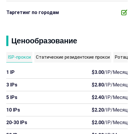
Таргетинг по городам
Ценообразование
ISP-прокси
Статические резидентские прокси
Ротацио
1 IP
$3.00
/IP/Месяц
3 IPs
$2.80
/IP/Месяц
5 IPs
$2.40
/IP/Месяц
10 IPs
$2.20
/IP/Месяц
20-30 IPs
$2.00
/IP/Месяц