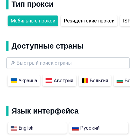
Тип прокси
Мобильные прокси
Резидентские прокси
ISP-п
Доступные страны
Украина
Австрия
Бельгия
Болг
Язык интерфейса
English
Русский