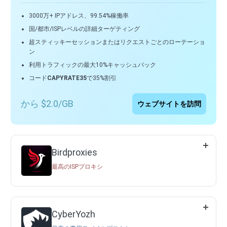
3000万+ IPアドレス、99.54%稼働率
国/都市/ISPレベルの詳細ターゲティング
超スティッキーセッションまたはリクエストごとのローテーショ
ン
利用トラフィックの最大10%キャッシュバック
コード
CAPYRATE35
で35%割引
から $2.0/GB
ウェブサイトを訪問
Birdproxies
最高のISPプロキシ
CyberYozh