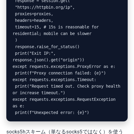
 response = session.get(

 "https://httpbin.org/ip",

 proxies=proxies,

 headers=headers,

 timeout=15, # 15s is reasonable for 
residential; mobile can be slower

 )

 response.raise_for_status()

 print("Exit IP:", 
response.json().get("origin"))

except requests.exceptions.ProxyError as e:

 print(f"Proxy connection failed: {e}")

except requests.exceptions.Timeout:

 print("Request timed out. Check proxy health 
or increase timeout.")

except requests.exceptions.RequestException 
as e:

socks5hスキーム（単なるsocks5ではなく）を使う