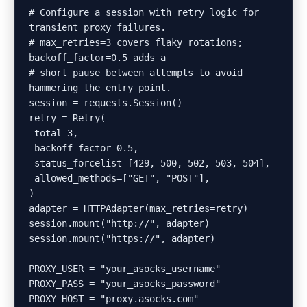
# Configure a session with retry logic for 
transient proxy failures.

# max_retries=3 covers flaky rotations; 
backoff_factor=0.5 adds a

# short pause between attempts to avoid 
hammering the entry point.

session = requests.Session()

retry = Retry(

 total=3,

 backoff_factor=0.5,

 status_forcelist=[429, 500, 502, 503, 504],

 allowed_methods=["GET", "POST"],

)

adapter = HTTPAdapter(max_retries=retry)

session.mount("http://", adapter)

session.mount("https://", adapter)

PROXY_USER = "your_asocks_username"

PROXY_PASS = "your_asocks_password"

PROXY_HOST = "proxy.asocks.com"
