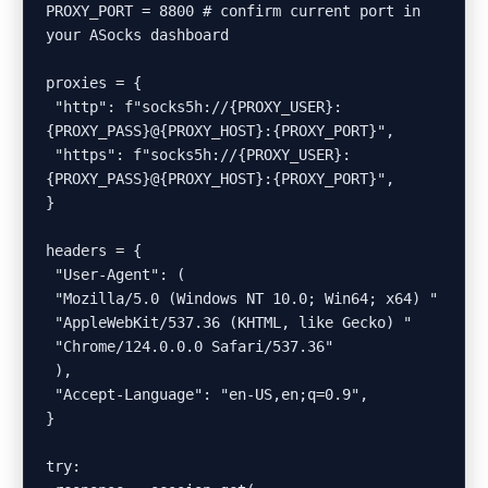
PROXY_PORT = 8800 # confirm current port in 
your ASocks dashboard

proxies = {

 "http": f"socks5h://{PROXY_USER}:
{PROXY_PASS}@{PROXY_HOST}:{PROXY_PORT}",

 "https": f"socks5h://{PROXY_USER}:
{PROXY_PASS}@{PROXY_HOST}:{PROXY_PORT}",

}

headers = {

 "User-Agent": (

 "Mozilla/5.0 (Windows NT 10.0; Win64; x64) "

 "AppleWebKit/537.36 (KHTML, like Gecko) "

 "Chrome/124.0.0.0 Safari/537.36"

 ),

 "Accept-Language": "en-US,en;q=0.9",

}

try:
