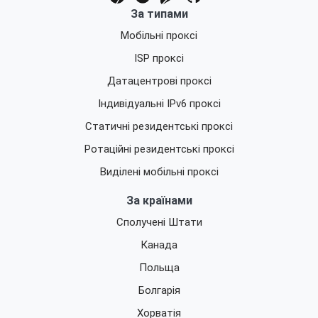
За типами
Мобільні проксі
ISP проксі
Датацентрові проксі
Індивідуальні IPv6 проксі
Статичні резидентські проксі
Ротаційні резидентські проксі
Виділені мобільні проксі
За країнами
Сполучені Штати
Канада
Польща
Болгарія
Хорватія