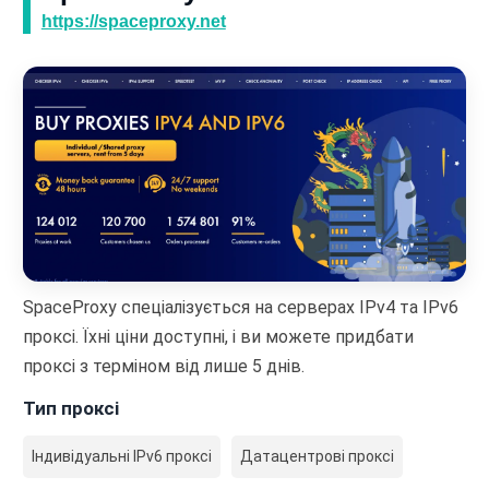
https://spaceproxy.net
SpaceProxy спеціалізується на серверах IPv4 та IPv6
проксі. Їхні ціни доступні, і ви можете придбати
проксі з терміном від лише 5 днів.
Тип проксі
Індивідуальні IPv6 проксі
Датацентрові проксі