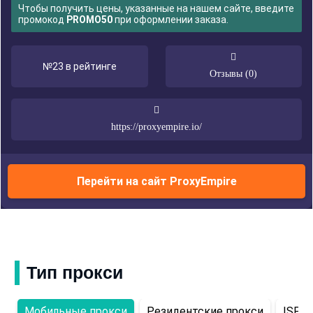
Чтобы получить цены, указанные на нашем сайте, введите
промокод
PROMO50
при оформлении заказа.
№23 в рейтинге
Отзывы (0)
https://proxyempire.io/
Перейти на сайт ProxyEmpire
Тип прокси
Мобильные прокси
Резидентские прокси
ISP-п