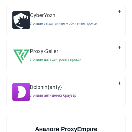
CyberYozh
Лучшие выделенные мобильные прокси
Proxy-Seller
Лучшие датацентровые прокси
Dolphin{anty}
Лучший антидетект браузер
Аналоги ProxyEmpire