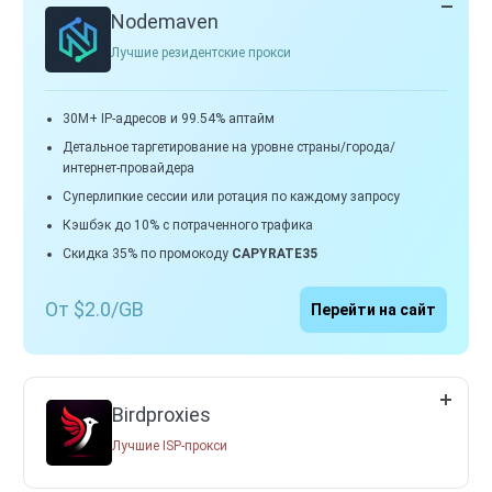
Nodemaven
Лучшие резидентские прокси
30M+ IP-адресов и 99.54% аптайм
Детальное таргетирование на уровне страны/города/
интернет-провайдера
Суперлипкие сессии или ротация по каждому запросу
Кэшбэк до 10% с потраченного трафика
Скидка 35% по промокоду
CAPYRATE35
От $2.0/GB
Перейти на сайт
Birdproxies
Лучшие ISP-прокси