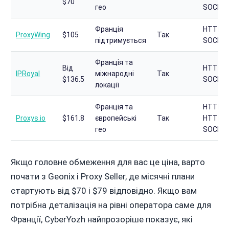
$70
гео
SOCKS
Франція
HTTP,
ProxyWing
$105
Так
підтримується
SOCKS
Франція та
Від
HTTP,
IPRoyal
міжнародні
Так
$136.5
SOCKS
локації
Франція та
HTTP,
Proxys.io
$161.8
європейські
Так
HTTPS,
гео
SOCKS
Якщо головне обмеження для вас це ціна, варто
почати з Geonix і Proxy Seller, де місячні плани
стартують від $70 і $79 відповідно. Якщо вам
потрібна деталізація на рівні оператора саме для
Франції, CyberYozh найпрозоріше показує, які