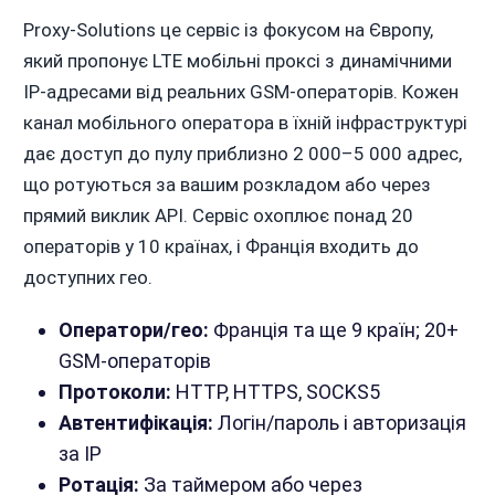
Proxy-Solutions це сервіс із фокусом на Європу,
який пропонує LTE мобільні проксі з динамічними
IP-адресами від реальних GSM-операторів. Кожен
канал мобільного оператора в їхній інфраструктурі
дає доступ до пулу приблизно 2 000–5 000 адрес,
що ротуються за вашим розкладом або через
прямий виклик API. Сервіс охоплює понад 20
операторів у 10 країнах, і Франція входить до
доступних гео.
Оператори/гео:
Франція та ще 9 країн; 20+
GSM-операторів
Протоколи:
HTTP, HTTPS, SOCKS5
Автентифікація:
Логін/пароль і авторизація
за IP
Ротація:
За таймером або через