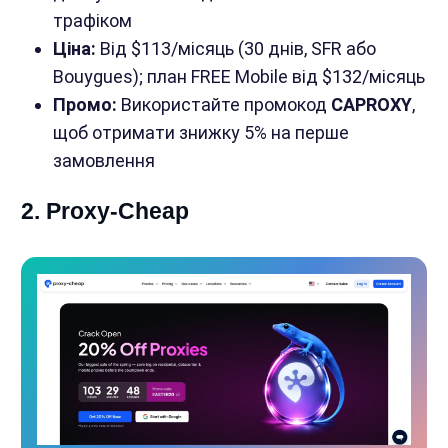
трафіком
Ціна:
Від $113/місяць (30 днів, SFR або
Bouygues); план FREE Mobile від $132/місяць
Промо:
Використайте промокод
CAPROXY
,
щоб отримати знижку 5% на перше
замовлення
2. Proxy-Cheap