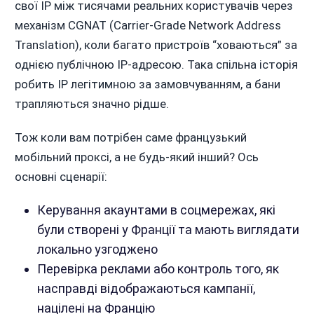
свої IP між тисячами реальних користувачів через
механізм CGNAT (Carrier-Grade Network Address
Translation), коли багато пристроїв “ховаються” за
однією публічною IP-адресою. Така спільна історія
робить IP легітимною за замовчуванням, а бани
трапляються значно рідше.
Тож коли вам потрібен саме французький
мобільний проксі, а не будь-який інший? Ось
основні сценарії:
Керування акаунтами в соцмережах, які
були створені у Франції та мають виглядати
локально узгоджено
Перевірка реклами або контроль того, як
насправді відображаються кампанії,
націлені на Францію