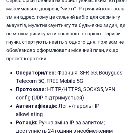
Сервіс орієнтований на користувачів, яким потрібні
максимально довірені, “чисті” IP і ручний контроль
зміни адрес, тому це сильний вибір для фармінгу
акаунтів, мультиакаунтингу та будь-яких задач, де
не можна ризикувати спільною історією. Тарифи
гнучкі, стартують навіть з одного дня, тож вам не
обов’язково оформлювати місячний план, якщо
проєкт короткий.
Оператори/гео:
Франція. SFR 5G, Bouygues
Telecom 5G, FREE Mobile 5G
Протоколи:
HTTP/HTTPS, SOCKS5, VPN
config (UDP підтримується)
Автентифікація:
Логін/пароль і IP
allowlisting
Ротація:
Ручна зміна IP за запитом;
доступність 24 години з необмеженим