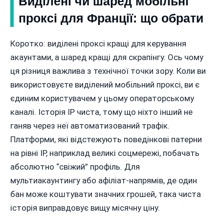
Виділені чи шаред мобільні
проксі для Франції: що обрати
Коротко: виділені проксі кращі для керування
акаунтами, а шаред кращі для скрапінгу. Ось чому
ця різниця важлива з технічної точки зору. Коли ви
використовуєте виділений мобільний проксі, ви є
єдиним користувачем у цьому операторському
каналі. Історія IP чиста, тому що ніхто інший не
ганяв через неї автоматизований трафік.
Платформи, які відстежують поведінкові патерни
на рівні IP, наприклад великі соцмережі, побачать
абсолютно “свіжий” профіль. Для
мультиакаунтингу або афіліат-напрямів, де один
бан може коштувати значних грошей, така чиста
історія виправдовує вищу місячну ціну.