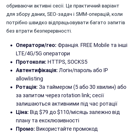
обриваючи активні сесії. Це практичний варіант
для збору даних, SEO-задач і SMM-операцій, коли
потрібно швидко відпрацьовувати багато запитів
без втрати безперервності.
Оператори/гео:
Франція. FREE Mobile та інші
LTE/4G/5G оператори
Протоколи:
HTTPS, SOCKS5
Автентифікація:
Логін/пароль або IP
allowlisting
Ротація:
За таймером (5 або 30 хвилин) або
за запитом через rotation link; сесії
залишаються активними під час ротації
Ціна:
Від $79 до $110/місяць залежно від
плану та ексклюзивності
Промо:
Використайте промокод