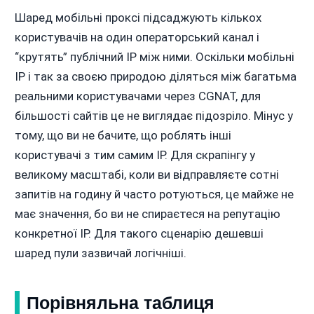
Шаред мобільні проксі підсаджують кількох
користувачів на один операторський канал і
“крутять” публічний IP між ними. Оскільки мобільні
IP і так за своєю природою діляться між багатьма
реальними користувачами через CGNAT, для
більшості сайтів це не виглядає підозріло. Мінус у
тому, що ви не бачите, що роблять інші
користувачі з тим самим IP. Для скрапінгу у
великому масштабі, коли ви відправляєте сотні
запитів на годину й часто ротуються, це майже не
має значення, бо ви не спираєтеся на репутацію
конкретної IP. Для такого сценарію дешевші
шаред пули зазвичай логічніші.
Порівняльна таблиця