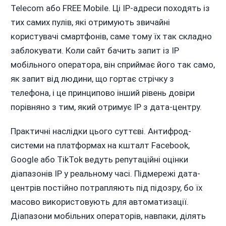
Telecom або FREE Mobile. Ці IP-адреси походять із
тих самих пулів, які отримують звичайні
користувачі смартфонів, саме тому їх так складно
заблокувати. Коли сайт бачить запит із IP
мобільного оператора, він сприймає його так само,
як запит від людини, що гортає стрічку з
телефона, і це принципово інший рівень довіри
порівняно з тим, який отримує IP з дата-центру.
Практичні наслідки цього суттєві. Антифрод-
системи на платформах на кшталт Facebook,
Google або TikTok ведуть репутаційні оцінки
діапазонів IP у реальному часі. Підмережі дата-
центрів постійно потрапляють під підозру, бо їх
масово використовують для автоматизації.
Діапазони мобільних операторів, навпаки, ділять