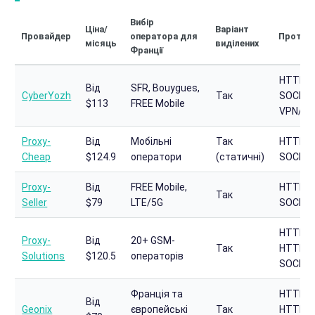
Вибір
Ціна/
Варіант
Провайдер
оператора для
Проток
місяць
виділених
Франції
HTTP,
Від
SFR, Bouygues,
CyberYozh
Так
SOCKS5
$113
FREE Mobile
VPN/U
Proxy-
Від
Мобільні
Так
HTTP,
Cheap
$124.9
оператори
(статичні)
SOCKS
Proxy-
Від
FREE Mobile,
HTTPS,
Так
Seller
$79
LTE/5G
SOCKS
HTTP,
Proxy-
Від
20+ GSM-
Так
HTTPS,
Solutions
$120.5
операторів
SOCKS
Франція та
HTTP,
Від
Geonix
європейські
Так
HTTPS,