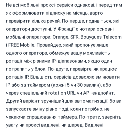
Не всі мобільні проксі-сервіси однакові, і перед тим
як оформлювати підписку на місяць, варто
перевірити кілька речей. По-перше, подивіться, які
оператори доступні. У Франції є чотири основні
мобільні оператори: Orange, SFR, Bouygues Telecom
і FREE Mobile. Провайдер, який пропонує лише
одного оператора, обмежує вашу можливість
ротації між різними IP-діапазонами, якщо один
потрапить у блок. По-друге, перевірте, як працює
ротація IP. Більшість сервісів дозволяє змінювати
IP або за таймером (кожні 5 чи 30 хвилин), або
через спеціальний rotation URL чи API-ендпойнт.
Другий варіант зручніший для автоматизації, бо ви
запускаєте зміну рівно тоді, коли потрібно, не
чекаючи спрацювання таймера. По-третє, зверніть
увагу, чи проксі виділені, чи шаред. Виділені