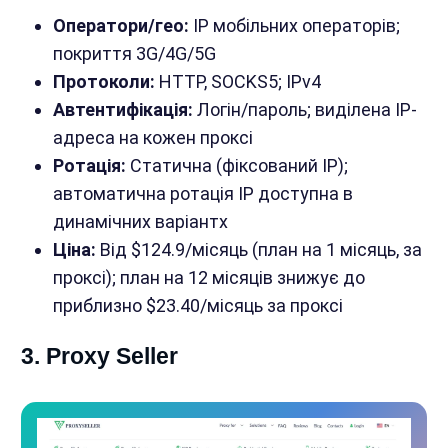
Оператори/гео:
IP мобільних операторів;
покриття 3G/4G/5G
Протоколи:
HTTP, SOCKS5; IPv4
Автентифікація:
Логін/пароль; виділена IP-
адреса на кожен проксі
Ротація:
Статична (фіксований IP);
автоматична ротація IP доступна в
динамічних варіантх
Ціна:
Від $124.9/місяць (план на 1 місяць, за
проксі); план на 12 місяців знижує до
приблизно $23.40/місяць за проксі
3. Proxy Seller