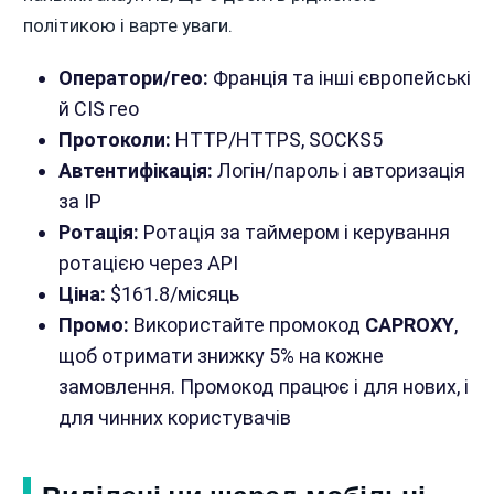
політикою і варте уваги.
Оператори/гео:
Франція та інші європейські
й CIS гео
Протоколи:
HTTP/HTTPS, SOCKS5
Автентифікація:
Логін/пароль і авторизація
за IP
Ротація:
Ротація за таймером і керування
ротацією через API
Ціна:
$161.8/місяць
Промо:
Використайте промокод
CAPROXY
,
щоб отримати знижку 5% на кожне
замовлення. Промокод працює і для нових, і
для чинних користувачів