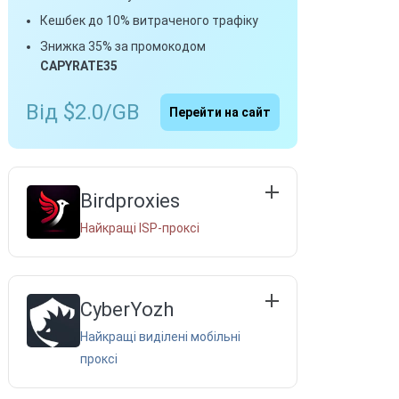
Кешбек до 10% витраченого трафіку
Знижка 35% за промокодом
CAPYRATE35
Від $2.0/GB
Перейти на сайт
Birdproxies
Найкращі ISP-проксі
CyberYozh
Найкращі виділені мобільні
проксі