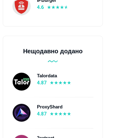
IPBurger
4.6
Нещодавно додано
Talordata
4.87
ProxyShard
4.87
2extract