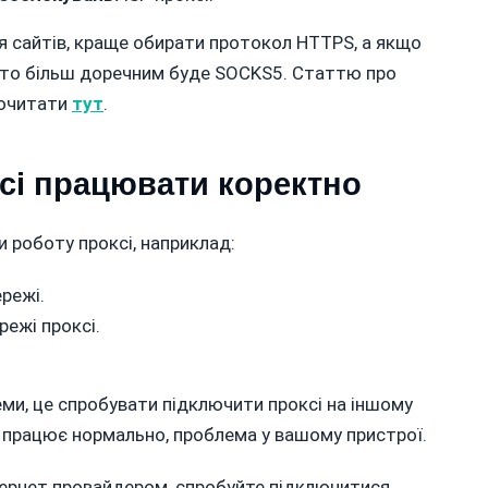
я сайтів, краще обирати протокол HTTPS, а якщо
о, то більш доречним буде SOCKS5. Статтю про
рочитати
тут
.
сі працювати коректно
 роботу проксі, наприклад:
режі.
ежі проксі.
ми, це спробувати підключити проксі на іншому
і працює нормально, проблема у вашому пристрої.
ернет провайдером, спробуйте підключитися