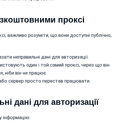
езкоштовними проксі
і, важливо розуміти, що вони доступні публічно,
азати неправильні дані для авторизації.
стовують один і той самий проксі, через що він
, ніби він не працює.
 або сервер просто перестав працювати.
ні дані для авторизації
у інформацію: