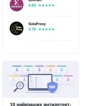
4.89
SotaProxy
4.78
10 найкращих антидетект-