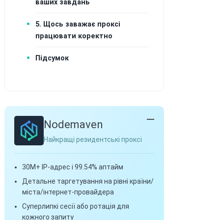
ваших завдань
5. Щось заважає проксі
працювати коректно
Підсумок
Nodemaven
Найкращі резидентські проксі
30M+ IP-адрес і 99.54% аптайм
Детальне таргетування на рівні країни/
міста/інтернет-провайдера
Суперлипкі сесії або ротація для
кожного запиту