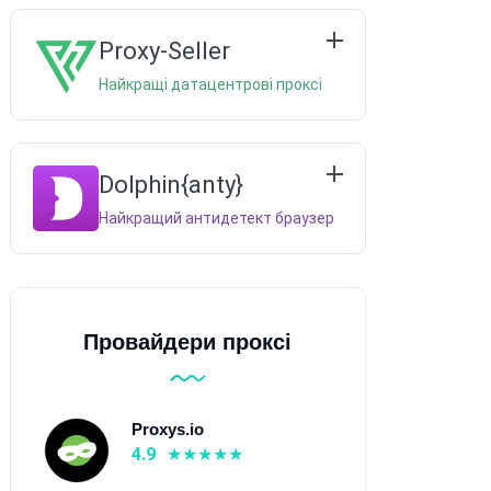
Proxy-Seller
Найкращі датацентрові проксі
Dolphin{anty}
Найкращий антидетект браузер
Провайдери проксі
Proxys.io
4.9