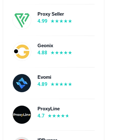
Proxy Seller
4.99
Geonix
4.88
Evomi
4.89
ProxyLine
4.7