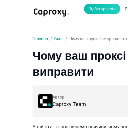
Підбір проксі
Р
Головна
Блог
Чому ваш проксі не працює та
Чому ваш проксі
виправити
Автор
Caproxy Team
У цій статті розглянемо причини, чому пр