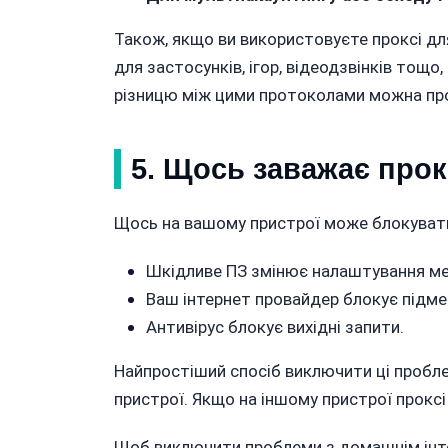
Також, якщо ви використовуєте проксі дл
для застосунків, ігор, відеодзвінків тощ
різницю між цими протоколами можна п
5. Щось заважає прок
Щось на вашому пристрої може блокувати
Шкідливе ПЗ змінює налаштування ме
Ваш інтернет провайдер блокує підмер
Антивірус блокує вихідні запити.
Найпростіший спосіб виключити ці пробле
пристрої. Якщо на іншому пристрої прокс
Щоб виключити проблеми з домашнім інт