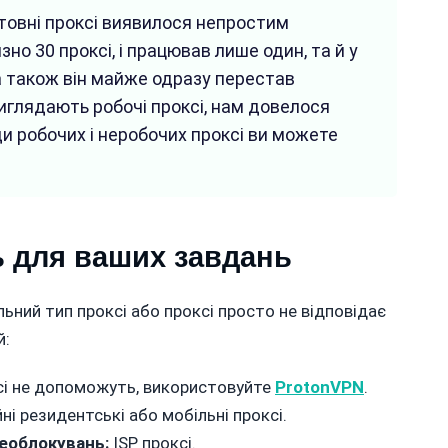
товні проксі виявилося непростим
о 30 проксі, і працював лише один, та й у
 а також він майже одразу перестав
виглядають робочі проксі, нам довелося
ди робочих і неробочих проксі ви можете
ть для ваших завдань
льний тип проксі або проксі просто не відповідає
й:
і не допоможуть, використовуйте
ProtonVPN
.
ні резидентські або мобільні проксі.
еоблокувань:
ISP проксі.