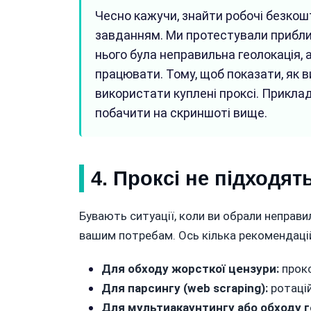
Чесно кажучи, знайти робочі безкош
завданням. Ми протестували приблизн
нього була неправильна геолокація,
працювати. Тому, щоб показати, як 
використати куплені проксі. Прикла
побачити на скриншоті вище.
4. Проксі не підходя
Бувають ситуації, коли ви обрали неправи
вашим потребам. Ось кілька рекомендаці
Для обходу жорсткої цензури:
прокс
Для парсингу (web scraping):
ротацій
Для мультиакаунтингу або обходу г