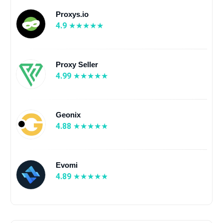
Proxys.io
4.9
Proxy Seller
4.99
Geonix
4.88
Evomi
4.89