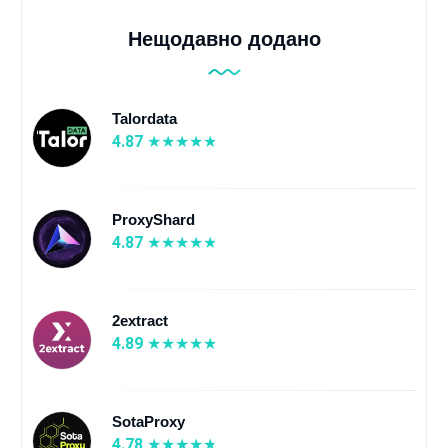
Нещодавно додано
Talordata
4.87
ProxyShard
4.87
2extract
4.89
SotaProxy
4.78