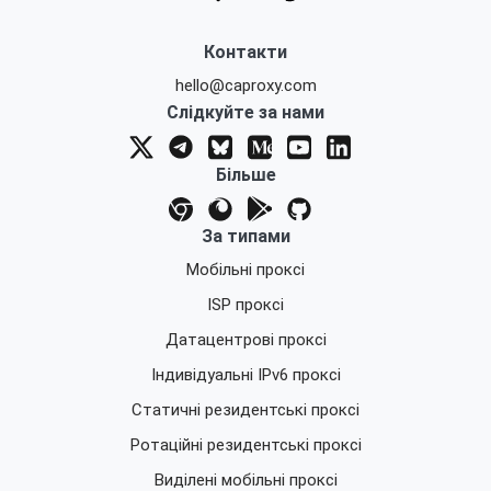
Контакти
hello@caproxy.com
Слідкуйте за нами
Більше
За типами
Мобільні проксі
ISP проксі
Датацентрові проксі
Індивідуальні IPv6 проксі
Статичні резидентські проксі
Ротаційні резидентські проксі
Виділені мобільні проксі