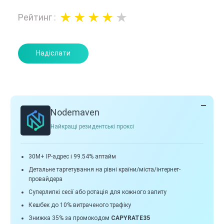
Рейтинг
:
Надіслати
Nodemaven
Найкращі резидентські проксі
30M+ IP-адрес і 99.54% аптайм
Детальне таргетування на рівні країни/міста/інтернет-
провайдера
Суперлипкі сесії або ротація для кожного запиту
Кешбек до 10% витраченого трафіку
Знижка 35% за промокодом
CAPYRATE35