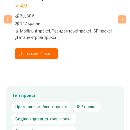
⭐ 4.9
💰 Від $0.6
🌍 142 країни
📡 Мобільні проксі, Резидентські проксі, ISP проксі,
Датацентрові проксі
Дізнатися більше
Тип проксі
Преміальні мобільні проксі
ISP проксі
Виділені датацентрові проксі