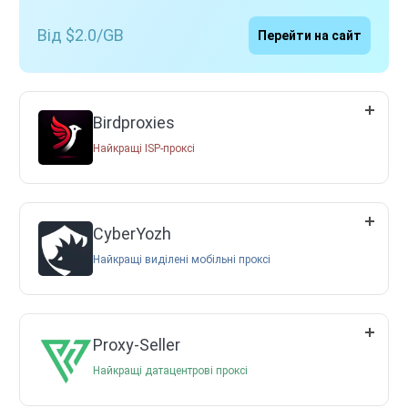
Від $2.0/GB
Перейти на сайт
Birdproxies
Найкращі ISP-проксі
CyberYozh
Найкращі виділені мобільні проксі
Proxy-Seller
Найкращі датацентрові проксі