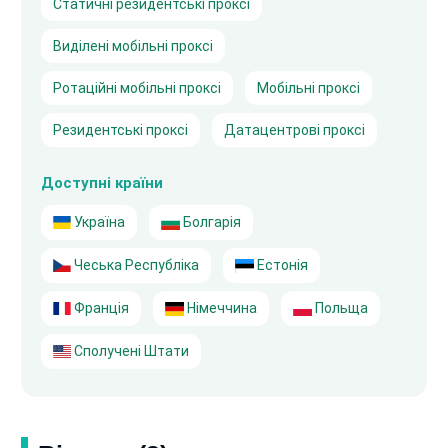
Статичні резидентські проксі
Виділені мобільні проксі
Ротаційні мобільні проксі
Мобільні проксі
Резидентські проксі
Датацентрові проксі
Доступні країни
Україна
Болгарія
Чеська Республіка
Естонія
Франція
Німеччина
Польща
Сполучені Штати