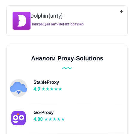
Dolphin{anty}
Найкращий антидетект браузер
Аналоги Proxy-Solutions
StableProxy
4.9
Go-Proxy
4.88