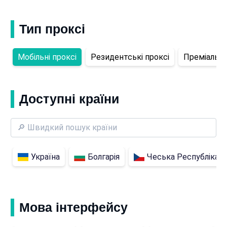
Тип проксі
Мобільні проксі
Резидентські проксі
Преміальні 
Доступні країни
Україна
Болгарія
Чеська Республіка
Мова інтерфейсу